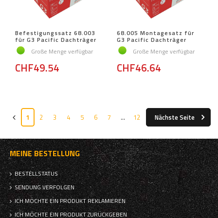
Befestigungssatz 68.003
68.005 Montagesatz für
für G3 Pacific Dachträger
G3 Pacific Dachträger
Große Menge verfügbar
Große Menge verfügbar
CHF49.54
CHF46.64
1
2
3
4
5
6
7
...
12
Nächste Seite
MEINE BESTELLUNG
BESTELLSTATUS
SENDUNG VERFOLGEN
ICH MÖCHTE EIN PRODUKT REKLAMIEREN
ICH MÖCHTE EIN PRODUKT ZURÜCKGEBEN