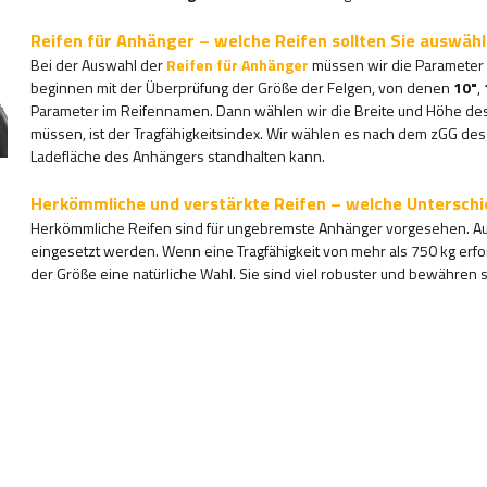
Reifen für Anhänger – welche Reifen sollten Sie auswäh
Bei der Auswahl der
Reifen für Anhänger
müssen wir die Parameter ü
beginnen mit der Überprüfung der Größe der Felgen, von denen
10"
,
Parameter im Reifennamen. Dann wählen wir die Breite und Höhe des 
müssen, ist der Tragfähigkeitsindex. Wir wählen es nach dem zGG des
Ladefläche des Anhängers standhalten kann.
Herkömmliche und verstärkte Reifen – welche Unterschi
Herkömmliche Reifen sind für ungebremste Anhänger vorgesehen. Auf
eingesetzt werden. Wenn eine Tragfähigkeit von mehr als 750 kg erford
der Größe eine natürliche Wahl. Sie sind viel robuster und bewähren