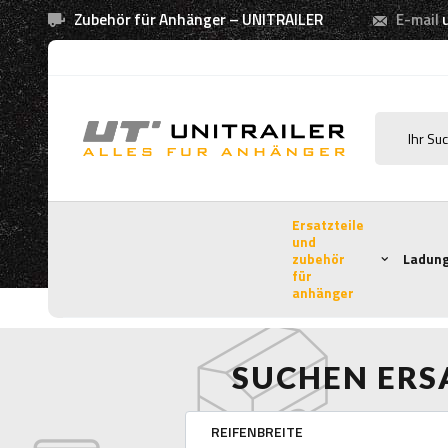
Zubehör für Anhänger – UNITRAILER
E-mail
Ersatzteile
und
zubehör
Ladung
für
anhänger
SUCHEN ERS
REIFENBREITE