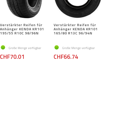
Verstärkter Reifen für
Verstärkter Reifen für
Anhänger KENDA KR101
Anhänger KENDA KR101
195/55 R10C 98/96N
165/80 R13C 96/94N
Große Menge verfügbar
Große Menge verfügbar
CHF70.01
CHF66.74