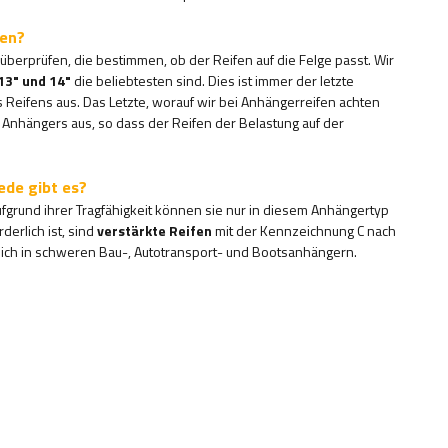
len?
berprüfen, die bestimmen, ob der Reifen auf die Felge passt. Wir
13"
und 14"
die beliebtesten sind. Dies ist immer der letzte
Reifens aus. Das Letzte, worauf wir bei Anhängerreifen achten
 Anhängers aus, so dass der Reifen der Belastung auf der
ede gibt es?
grund ihrer Tragfähigkeit können sie nur in diesem Anhängertyp
erlich ist, sind
verstärkte Reifen
mit der Kennzeichnung C nach
 sich in schweren Bau-, Autotransport- und Bootsanhängern.