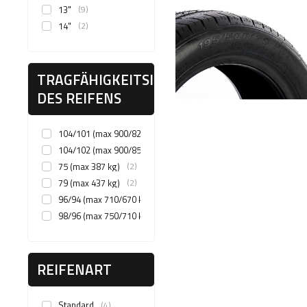
13"
9
14"
2
TRAGFÄHIGKEITSINDEX
DES REIFENS
104/101 (max 900/825 kg)
1
104/102 (max 900/850 kg)
3
75 (max 387 kg)
2
79 (max 437 kg)
2
96/94 (max 710/670 kg)
3
98/96 (max 750/710 kg)
2
REIFENART
Standard
4