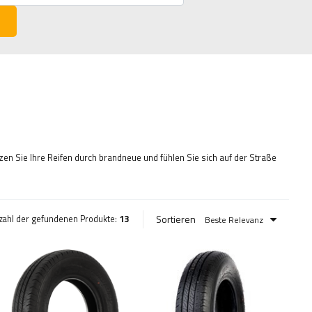
en Sie Ihre Reifen durch brandneue und fühlen Sie sich auf der Straße
Sortieren
zahl der gefundenen Produkte:
13
Beste Relevanz