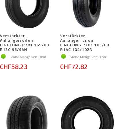
Verstärkter
Verstärkter
Anhängerreifen
Anhängerreifen
LINGLONG R701 165/80
LINGLONG R701 185/80
R13C 96/94N
R14C 104/102N
Große Menge verfügbar
Große Menge verfügbar
CHF58.23
CHF72.82