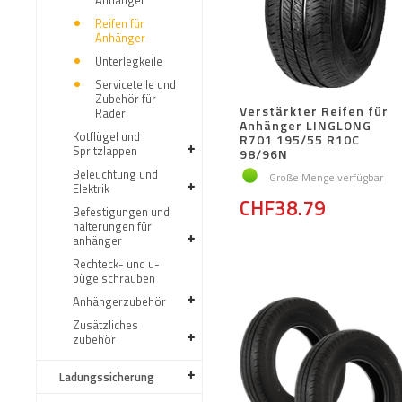
Anhänger
Reifen für
Anhänger
Unterlegkeile
Serviceteile und
Zubehör für
Verstärkter Reifen für
Räder
Anhänger LINGLONG
Kotflügel und
R701 195/55 R10C
Spritzlappen
98/96N
Beleuchtung und
Große Menge verfügbar
Elektrik
CHF38.79
Befestigungen und
halterungen für
anhänger
Rechteck- und u-
bügelschrauben
Anhängerzubehör
Zusätzliches
zubehör
Ladungssicherung