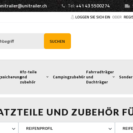
unitrailer@unitrailer.ch
Tel:
+41 43 5500274
LOGGEN SIE SICH EIN
ODER
REGI
SUCHEN
Kfz-teile
Fahrradträger
ssicherung
und
Campingzubehör
und
Sonder
zubehör
Dachträger
ATZTEILE UND ZUBEHÖR 
REIFENPROFIL
REIF