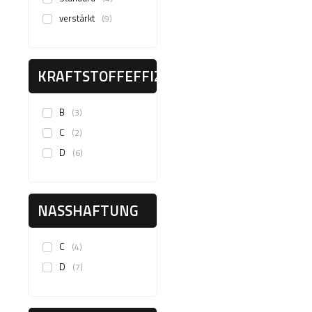
verstärkt
9
KRAFTSTOFFEFFIZIENZ
B
3
C
2
D
6
NASSHAFTUNG
C
4
D
7