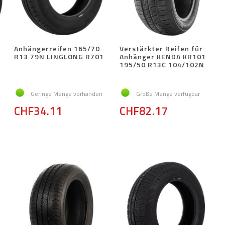
Anhängerreifen 165/70
Verstärkter Reifen für
R13 79N LINGLONG R701
Anhänger KENDA KR101
195/50 R13C 104/102N
Geringe Menge vorhanden
Große Menge verfügbar
CHF34.11
CHF82.17