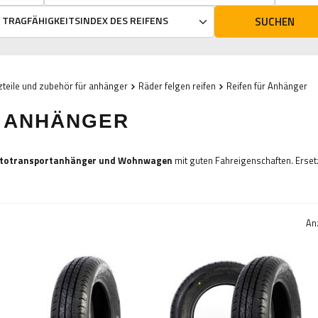
TRAGFÄHIGKEITSINDEX DES REIFENS
SUCHEN
zteile und zubehör für anhänger
Räder felgen reifen
Reifen für Anhänger
R ANHÄNGER
Autotransportanhänger und Wohnwagen
mit guten Fahreigenschaften. Ersetz
An