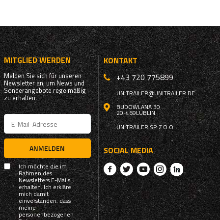
MITGLIED WERDEN
KONTAKT
Melden Sie sich für unseren
+43 720 775899
Newsletter an, um News und
Sonderangebote regelmäßig
UNITRAILER@UNITRAILER.DE
zu erhalten.
BUDOWLANA 30
20-469
LUBLIN
UNITRAILER SP. Z O.O.
ANMELDEN
SOCIAL MEDIA
Ich möchte die im
Rahmen des
Newsletters E-Mails
erhalten. Ich erkläre
mich damit
einverstanden, dass
meine
personenbezogenen