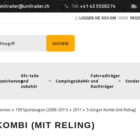
unitrailer@unitrailer.ch
Tel:
+41 43 5500274
LOGGEN SIE SICH EIN
ODER
REGI
SUCHEN
Kfz-teile
Fahrradträger
ssicherung
und
Campingzubehör
und
Sonder
zubehör
Dachträger
 Romeo
159 Sportwagon (2006-2011)
2011
5-türiger Kombi (mit Reling)
KOMBI (MIT RELING)