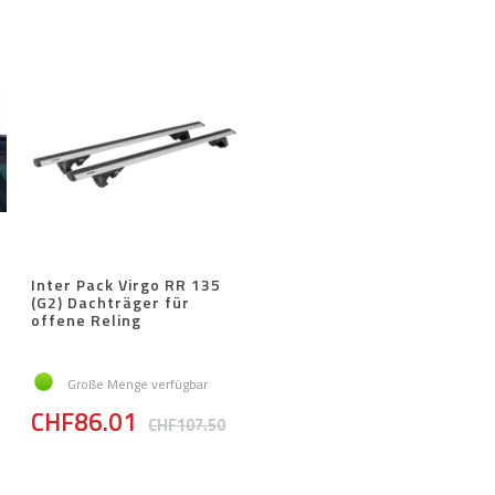
Inter Pack Virgo RR 135
(G2) Dachträger für
offene Reling
Große Menge verfügbar
CHF86.01
CHF107.50