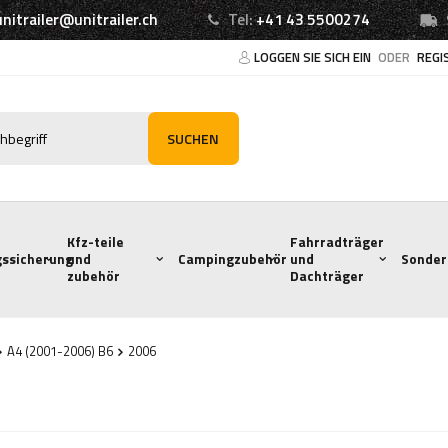
unitrailer@unitrailer.ch
Tel:
+41 43 5500274
LOGGEN SIE SICH EIN
ODER
REGI
SUCHEN
Kfz-teile
Fahrradträger
ssicherung
und
Campingzubehör
und
Sonder
zubehör
Dachträger
A4 (2001-2006) B6
2006