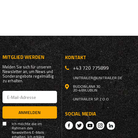
MITGLIED WERDEN
KONTAKT
Melden Sie sich für unseren
+43 720 775899
Newsletter an, um News und
Sonderangebote regelmäßig
UNITRAILER@UNITRAILER.DE
zu erhalten.
BUDOWLANA 30
20-469
LUBLIN
UNITRAILER SP. Z O.O.
ANMELDEN
SOCIAL MEDIA
Ich möchte die im
Rahmen des
Newsletters E-Mails
erhalten. Ich erkläre