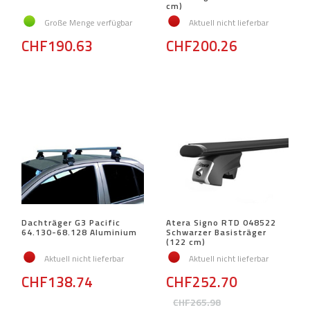
cm)
Große Menge verfügbar
Aktuell nicht lieferbar
CHF190.63
CHF200.26
Dachträger G3 Pacific
Atera Signo RTD 048522
64.130-68.128 Aluminium
Schwarzer Basisträger
(122 cm)
Aktuell nicht lieferbar
Aktuell nicht lieferbar
CHF138.74
CHF252.70
CHF265.98