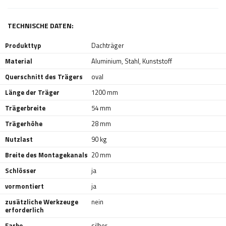
TECHNISCHE DATEN:
Produkttyp
Dachträger
Material
Aluminium
,
Stahl
,
Kunststoff
Querschnitt des Trägers
oval
Länge der Träger
1200 mm
Trägerbreite
54 mm
Trägerhöhe
28 mm
Nutzlast
90 kg
Breite des Montagekanals
20 mm
Schlösser
ja
vormontiert
ja
zusätzliche Werkzeuge
nein
erforderlich
Farbe
silber