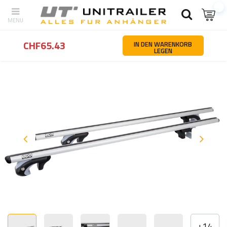
Zurück
Startseite
Fahrradträger und Dachträger
Dachgepäckträ
CHF65.43
IN DEN WARENKORB
LEGEN
+
14