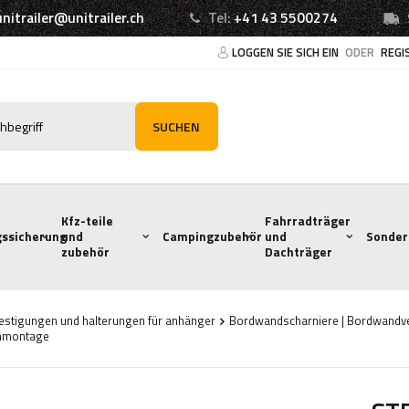
unitrailer@unitrailer.ch
Tel:
+41 43 5500274
LOGGEN SIE SICH EIN
ODER
REGI
SUCHEN
Kfz-teile
Fahrradträger
ssicherung
und
Campingzubehör
und
Sonder
zubehör
Dachträger
estigungen und halterungen für anhänger
Bordwandscharniere | Bordwandver
enmontage