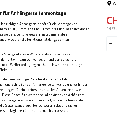
Ve
r für Anhängerseitenmontage
C
d langlebiges Anhängerzubehör für die Montage von
CHF3
arnier ist 73 mm lang und 61 mm breit und lässt sich daher
äzise Verarbeitung gewährleistet eine stabile
wände, wodurch die Funktionalität der gesamten
ohe Steifigkeit sowie Widerstandsfähigkeit gegen
 Element wirksam vor Korrosion und den schädlichen
selnden Wetterbedingungen. Dadurch werden eine lange
hrleistet.
en eine wichtige Rolle für die Sicherheit der
ffnen und Schließen der Anhängerseitenwände und verhindern
re sorgen für ein sanftes und stabiles Absenken sowie
. Diese Beschläge werden bei allen Arten von Anhängern
aftsanhängern – insbesondere dort, wo die Seitenwände
 die Seitenwände auch bei schwerer Beladung sicher
s im täglichen Gebrauch deutlich verbessert.