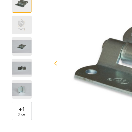
+
1
Bilder