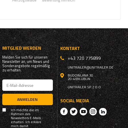
Herzogswalde
Bewertung hilfreich?
MITGLIED WERDEN
KONTAKT
Melden Sie sich für unseren
+43 720 775899
Newsletter an, um News und
Sonderangebote regelmäßig
UNITRAILER@UNITRAILER.DE
zu erhalten.
BUDOWLANA 30
20-469
LUBLIN
UNITRAILER SP. Z O.O.
ANMELDEN
SOCIAL MEDIA
Ich möchte die im
Rahmen des
Newsletters E-Mails
erhalten. Ich erkläre
mich damit