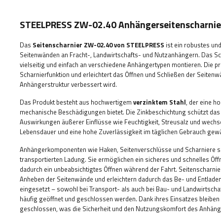
STEELPRESS ZW-02.40 Anhängerseitenscharnie
Das
Seitenscharnier ZW-02.40 von STEELPRESS
ist ein robustes un
Seitenwänden an Fracht-, Landwirtschafts- und Nutzanhängern. Das Sch
vielseitig und einfach an verschiedene Anhängertypen montieren. Die pr
Scharnierfunktion und erleichtert das Öffnen und Schließen der Seiten
Anhängerstruktur verbessert wird.
Das Produkt besteht aus hochwertigem
verzinktem Stahl
, der eine h
mechanische Beschädigungen bietet. Die Zinkbeschichtung schützt das
Auswirkungen äußerer Einflüsse wie Feuchtigkeit, Streusalz und wech
Lebensdauer und eine hohe Zuverlässigkeit im täglichen Gebrauch gewä
Anhängerkomponenten wie Haken, Seitenverschlüsse und Scharniere spiel
transportierten Ladung. Sie ermöglichen ein sicheres und schnelles Ö
dadurch ein unbeabsichtigtes Öffnen während der Fahrt. Seitenscharnie
Anheben der Seitenwände und erleichtern dadurch das Be- und Entladen
eingesetzt – sowohl bei Transport- als auch bei Bau- und Landwirtsch
häufig geöffnet und geschlossen werden. Dank ihres Einsatzes bleiben
geschlossen, was die Sicherheit und den Nutzungskomfort des Anhänger