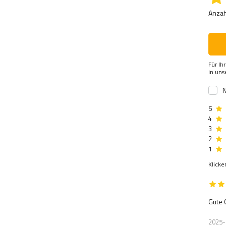
Anzah
Für Ih
in un
N
5
4
3
2
1
Klicke
Gute Q
2025-