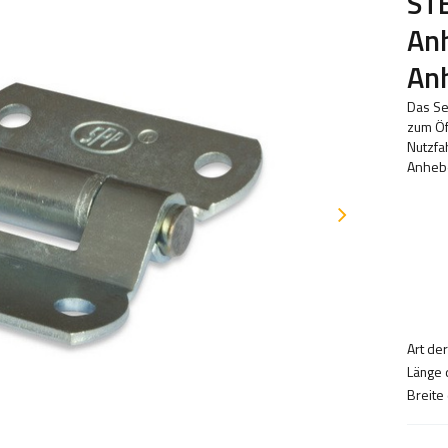
ST
Anh
An
Das Se
zum Öf
Nutzfa
Anhebe
Art de
Länge 
Breite