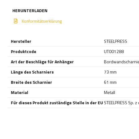
HERUNTERLADEN
Konformitätserklärung
Hersteller
STEELPRESS
Produktcode
UT001288
Art der Beschläge für Anhänger
Bordwandscharni
Länge des Scharniers
73 mm
Breite des Scharnier
61 mm
Material
Metall
Für dieses Produkt zuständige Stelle in der EU
STEELPRESS Sp. z o