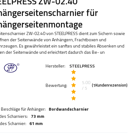
EELPRESS ZW-02.40
ängerseitenscharnier für
hängerseitenmontage
itenscharnier ZW-02.40 von STEELPRESS dient zum Sichern sowie
fnen der Seitenwände von Anhängern, Frachtboxen und
hrzeugen. Es gewährleistet ein sanftes und stabiles Absenken und
n der Seitenwände und erleichtert dadurch das Be- un
Hersteller:
STEELPRESS
5.00
Bewertung:
(
Kundenrezension)
1
/ 5
r Beschläge für Anhänger:
Bordwandscharnier
des Scharniers:
73 mm
 des Scharnier:
61 mm