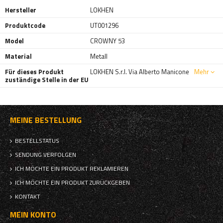
Hersteller
LOKHEN
Produktcode
UT001296
Model
CROWNY 53
Material
Metall
Für dieses Produkt
LOKHEN S.r.l. Via Alberto Manicone
Mehr
zuständige Stelle in der EU
MEINE BESTELLUNG
BESTELLSTATUS
SENDUNG VERFOLGEN
ICH MÖCHTE EIN PRODUKT REKLAMIEREN
ICH MÖCHTE EIN PRODUKT ZURÜCKGEBEN
KONTAKT
MEIN KONTO