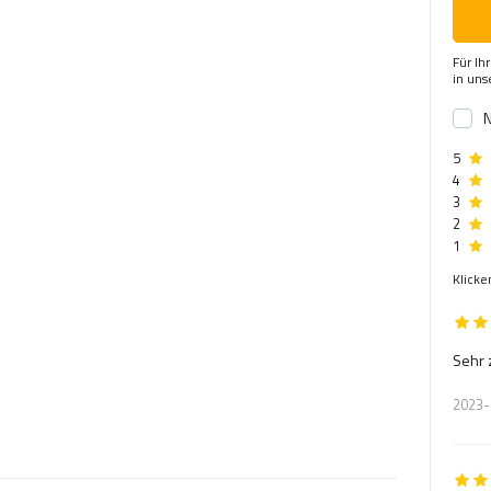
Für Ih
in un
N
5
4
3
2
1
Klicke
Sehr 
2023-