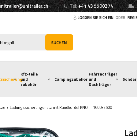
unitrailer@unitrailer.ch
Tel:
+41 43 5500274
LOGGEN SIE SICH EIN
ODER
REGI
SUCHEN
Kfz-teile
Fahrradträger
ssicherung
und
Campingzubehör
und
Sonder
zubehör
Dachträger
tze
Ladungssicherungsnetz mit Randkordel KNOTT 1600x2500
La