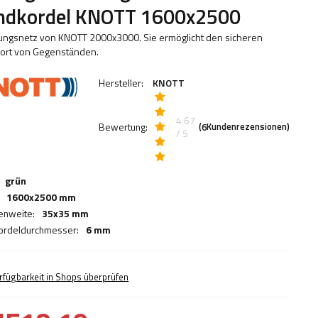
ndkordel KNOTT 1600x2500
ungsnetz von KNOTT 2000x3000. Sie ermöglicht den sicheren
ort von Gegenständen.
Hersteller:
KNOTT
4.67
Bewertung:
(
Kundenrezensionen)
6
/ 5
grün
1600x2500 mm
enweite:
35x35 mm
ordeldurchmesser:
6 mm
rfügbarkeit in Shops überprüfen