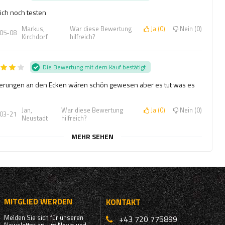
ich noch testen
Markus,
War diese Bewertung
Ja
0
Nein
0
05-08
Kirchdorf
hilfreich?
Die Bewertung mit dem Kauf bestätigt
erungen an den Ecken wären schön gewesen aber es tut was es
Jan,
War diese Bewertung
Ja
0
Nein
0
03-21
Neustadt
hilfreich?
MEHR SEHEN
MITGLIED WERDEN
KONTAKT
Melden Sie sich für unseren
+43 720 775899