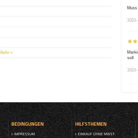
Muss 
2023-
Marki
Mehr
soll
2023-
BEDINGUNGEN
HILFSTHEMEN
IMPRESSUM
EINKAUF OHNE MWST.