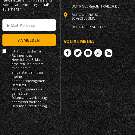
Newsletter an, um News und
Sonderangebote regelmäßig
UNITRAILER@UNITRAILER.DE
zu erhalten.
BUDOWLANA 30
20-469
LUBLIN
UNITRAILER SP. Z O.O.
ANMELDEN
SOCIAL MEDIA
Ich möchte die im
Rahmen des
Newsletters E-Mails
erhalten. Ich erkläre
mich damit
einverstanden, dass
meine
personenbezogenen
Daten zu
Marketingzwecken
gemäß der
Datenschutzerklärung
bearbeitet werden.
Datenschutzerklärung