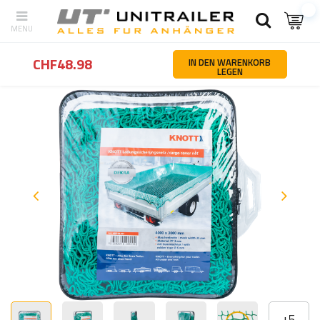
Zurück
Startseite
Ladungssicherung
Ladungssicherungsnetze
CHF48.98
IN DEN WARENKORB
LEGEN
+
5