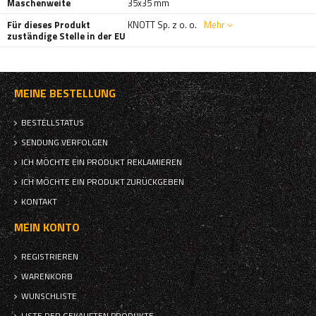
Maschenweite
35x35 mm
Für dieses Produkt
KNOTT Sp. z o. o.
Mehr
zuständige Stelle in der EU
MEINE BESTELLUNG
BESTELLSTATUS
SENDUNG VERFOLGEN
ICH MÖCHTE EIN PRODUKT REKLAMIEREN
ICH MÖCHTE EIN PRODUKT ZURÜCKGEBEN
KONTAKT
MEIN KONTO
REGISTRIEREN
WARENKORB
WUNSCHLISTE
LISTE DER GEKAUFTEN PRODUKTE