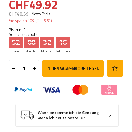
CHF49.92
CHF40.59
Netto Preis
Sie sparen
10%
(
CHF5.51
).
Bis zum Ende des
Sonderangebots:
52
08
32
15
Tage
Stunden
Minuten
Sekunden
IN DEN WARENKORB LEGEN
Wann bekomme ich die Sendung,
wenn ich heute bestelle?