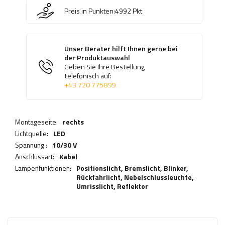
Preis in Punkten:
4992
Pkt
Unser Berater hilft Ihnen gerne bei
der Produktauswahl
Geben Sie Ihre Bestellung
telefonisch auf:
+43 720 775899
Montageseite:
rechts
Lichtquelle:
LED
Spannung :
10/30 V
Anschlussart:
Kabel
Lampenfunktionen:
Positionslicht,
Bremslicht
,
Blinker
,
Rückfahrlicht
,
Nebelschlussleuchte
,
Umrisslicht
,
Reflektor