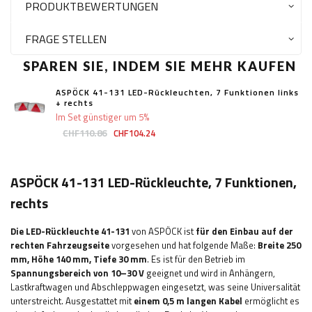
PRODUKTBEWERTUNGEN
FRAGE STELLEN
SPAREN SIE, INDEM SIE MEHR KAUFEN
ASPÖCK 41-131 LED-Rückleuchten, 7 Funktionen links
+ rechts
Im Set günstiger um 5%
CHF110.86
CHF104.24
ASPÖCK 41-131 LED-Rückleuchte, 7 Funktionen,
rechts
Die LED-Rückleuchte 41-131
von ASPÖCK ist
für den Einbau auf der
rechten Fahrzeugseite
vorgesehen und hat folgende Maße:
Breite
250
mm, Höhe 140 mm, Tiefe 30 mm
. Es ist für den Betrieb im
Spannungsbereich von 10–30 V
geeignet und wird in Anhängern,
Lastkraftwagen und Abschleppwagen eingesetzt, was seine Universalität
unterstreicht. Ausgestattet mit
einem 0,5 m langen Kabel
ermöglicht es