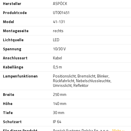
Hersteller
ASPÖCK
Produktcode
UT001451
Model
41-131
Montageseite
rechts
Lichtquelle
LED
Spannung
10/30 V
Anschlussart
Kabel
Kabellänge
0,5 m
Lampenfunktionen
Positionslicht
,
Bremslicht
,
Blinker
,
Rückfahrlicht
,
Nebelschlussleuchte
,
Umrisslicht
,
Reflektor
Breite
250 mm
Höhe
140 mm
Tiefe
30 mm
Schutzart
IP 64
Für dieses Produkt
Aspöck Systems Polska Sp. z o.o.
Mehr