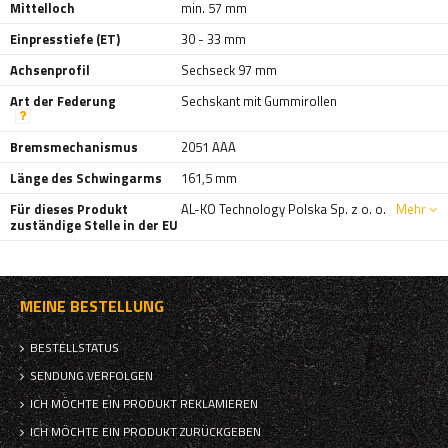
Mittelloch
min. 57 mm
Einpresstiefe (ET)
30 - 33 mm
Achsenprofil
Sechseck 97 mm
Art der Federung
Sechskant mit Gummirollen
Bremsmechanismus
2051 AAA
Länge des Schwingarms
161,5 mm
Für dieses Produkt
AL-KO Technology Polska Sp. z o. o.
Mehr
zuständige Stelle in der EU
MEINE BESTELLUNG
BESTELLSTATUS
SENDUNG VERFOLGEN
ICH MÖCHTE EIN PRODUKT REKLAMIEREN
ICH MÖCHTE EIN PRODUKT ZURÜCKGEBEN