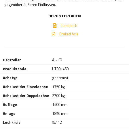
gegenüber äußeren Einflüssen.
HERUNTERLADEN
Handbuch
Braked Axle
Hersteller
AL-KO
Produktcode
UT001469
Achstyp
gebremst
Achslast der Einzelachse
1350 kg
Achslast der Doppelachse
2700 kg
Auflage
1400 mm
Anlage
1850 mm
Lochkreis
5x112