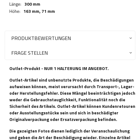
Länge:
300 mm
Höhe:
163 mm,
71 mm
PRODUKTBEWERTUNGEN
FRAGE STELLEN
Outlet-Produkt - NUR 1 HALTERUNG IM ANGEBOT.
Outlet-Artikel sind unbenutzte Produkte, die Beschädigungen
aufweisen können, meist verursacht durch Transport-, Lager-
oder Herstellungsfehler. Diese Mängel beeinträchtigen jedoch
weder die Gebrauchstauglichkeit, Funktionalität noch die
Sicherheit des Artikels. Outlet-Artikel können Kundenretouren
oder Ausstellungsstücke sein und sich in beschädigter
Originalverpackung oder Ersatzverpackung befinden.
Die gezeigten Fotos dienen lediglich der Veranschaulichung
und geben die Art der Beschädigung wieder. Einzelne Artikel