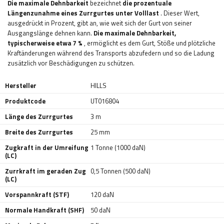
Die maximale Dehnbarkeit
bezeichnet
die prozentuale
Längenzunahme eines Zurrgurtes unter Volllast
. Dieser Wert,
ausgedrückt in Prozent, gibt an, wie weit sich der Gurt von seiner
Ausgangslänge dehnen kann.
Die maximale Dehnbarkeit,
typischerweise etwa 7 %
, ermöglicht es dem Gurt, Stöße und plötzliche
Kraftänderungen während des Transports abzufedern und so die Ladung
zusätzlich vor Beschädigungen zu schützen.
Hersteller
HILLS
Produktcode
UT016804
Länge des Zurrgurtes
3 m
Breite des Zurrgurtes
25 mm
Zugkraft in der Umreifung
1 Tonne (1000 daN)
(LC)
Zurrkraft im geraden Zug
0,5 Tonnen (500 daN)
(LC)
Vorspannkraft (STF)
120 daN
Normale Handkraft (SHF)
50 daN