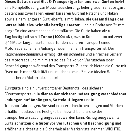
Dieses Set aus zwei HILLS-Transportgurten und zwei Gurten
bietet
eine Komplettlösung zur Motorradsicherung. Jeder graue Transportgurt
besteht aus zwei Teilen: einem kürzeren Gurt mit Ratsche und Haken
sowie einem längeren Gurt, ebenfalls mit Haken.
Die Gesamtlänge des
Gurtes inklusive Schnalle beträgt 3 Meter
, und die Breite von 25 mm
sorgt für eine ausreichende Klemmfläche. Die Gurte haben
eine
Zugfestigkeit von 1 Tonne (1000 daN)
, was in Kombination mit zwei
0,45 Meter langen Gurten ideal für den sicheren Transport eines
Motorrads auf einem Anhänger oder in einem Transporter ist. Der
Ratschenmechanismus ermöglicht ein schnelles und einfaches Sichern
des Motorrads und minimiert so das Risiko von Verrutschen oder
Beschädigungen während des Transports. Zusätzlich bieten die Gurte mit
Ösen noch mehr Stabilität und machen dieses Set zur idealen Wahl für
den sicheren Motorradtransport.
Zurrgurte sind ein unverzichtbarer Bestandteil des sicheren
Gütertransports
. Sie dienen der sicheren Befestigung verschiedener
Ladungen auf Anhängern, Sattelaufliegern
und in
Transportfahrzeugen. Sie sind in unterschiedlichen Längen und Stärken
erhältlich, sodass ihre Festigkeit an Gewicht und Größe der
transportierten Ladung angepasst werden kann. Richtig ausgewählte
Gurte
schützen die Güter vor Verrutschen und Beschädigung
und
erhöhen gleichzeitig die Sicherheit aller Verkehrsteilnehmer.
WICHTIG: