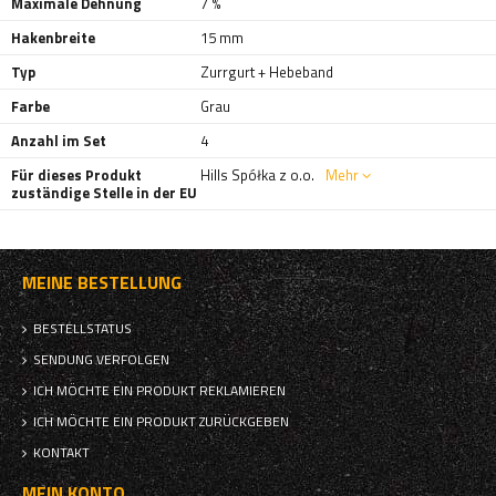
Maximale Dehnung
7 %
Hakenbreite
15 mm
Typ
Zurrgurt + Hebeband
Farbe
Grau
Anzahl im Set
4
Für dieses Produkt
Hills Spółka z o.o.
Mehr
zuständige Stelle in der EU
MEINE BESTELLUNG
BESTELLSTATUS
SENDUNG VERFOLGEN
ICH MÖCHTE EIN PRODUKT REKLAMIEREN
ICH MÖCHTE EIN PRODUKT ZURÜCKGEBEN
KONTAKT
MEIN KONTO