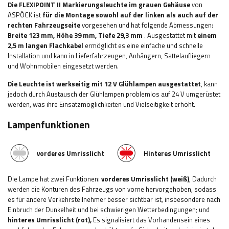
Die FLEXIPOINT II Markierungsleuchte im grauen Gehäuse
von
ASPÖCK ist
für die Montage sowohl auf der linken als auch auf der
rechten Fahrzeugseite
vorgesehen und hat folgende Abmessungen:
Breite 123
mm, Höhe 39 mm, Tiefe 29,3 mm
. Ausgestattet mit
einem
2,5 m langen Flachkabel
ermöglicht es eine einfache und schnelle
Installation und kann in
Lieferfahrzeugen, Anhängern, Sattelaufliegern
und Wohnmobilen
eingesetzt werden.
Die Leuchte ist werkseitig mit 12 V Glühlampen ausgestattet
, kann
jedoch durch Austausch der Glühlampen problemlos auf 24 V umgerüstet
werden, was ihre Einsatzmöglichkeiten und Vielseitigkeit erhöht
.
Lampenfunktionen
vorderes Umrisslicht
Hinteres Umrisslicht
Die Lampe hat zwei Funktionen:
vorderes
Umrisslicht (weiß)
,
Dadurch
werden die Konturen des Fahrzeugs von vorne hervorgehoben, sodass
es für andere Verkehrsteilnehmer besser sichtbar ist, insbesondere nach
Einbruch der Dunkelheit und bei schwierigen Wetterbedingungen
;
und
hinteres
Umrisslicht (rot),
Es signalisiert das Vorhandensein eines