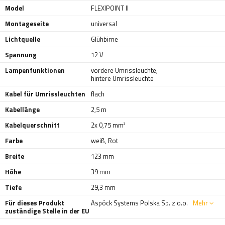
Model
FLEXIPOINT II
Montageseite
universal
Lichtquelle
Glühbirne
Spannung
12 V
Lampenfunktionen
vordere Umrissleuchte
,
hintere Umrissleuchte
Kabel für Umrissleuchten
flach
Kabellänge
2,5 m
Kabelquerschnitt
2x 0,75 mm²
Farbe
weiß
,
Rot
Breite
123 mm
Höhe
39 mm
Tiefe
29,3 mm
Für dieses Produkt
Aspöck Systems Polska Sp. z o.o.
Mehr
zuständige Stelle in der EU