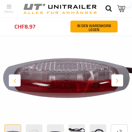
Zurück
Startseite
Ersatzteile und zubehör für anhänger
Beleucht
CHF8.97
IN DEN WARENKORB
LEGEN
+
2