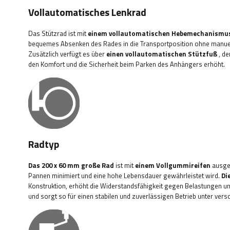
Vollautomatisches Lenkrad
Das Stützrad ist mit
einem vollautomatischen Hebemechanismu
bequemes Absenken des Rades in die Transportposition ohne manuel
Zusätzlich verfügt es über
einen vollautomatischen Stützfuß
, de
den Komfort und die Sicherheit beim Parken des Anhängers erhöht.
Radtyp
Das 200 x 60 mm große Rad
ist mit
einem Vollgummireifen
ausges
Pannen minimiert und eine hohe Lebensdauer gewährleistet wird.
Di
Konstruktion, erhöht die Widerstandsfähigkeit gegen Belastungen
und sorgt so für einen stabilen und zuverlässigen Betrieb unter ver