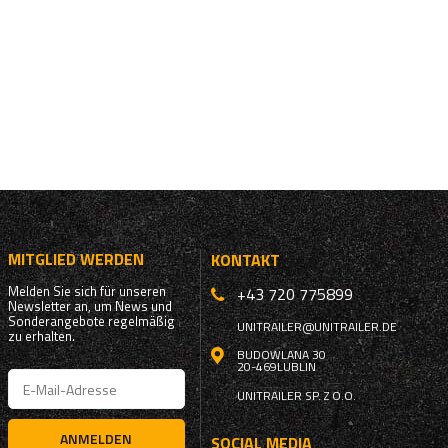
MITGLIED WERDEN
KONTAKT
Melden Sie sich für unseren
+43 720 775899
Newsletter an, um News und
Sonderangebote regelmäßig
UNITRAILER@UNITRAILER.DE
zu erhalten.
BUDOWLANA 30
20-469
LUBLIN
UNITRAILER SP. Z O.O.
ANMELDEN
SOCIAL MEDIA