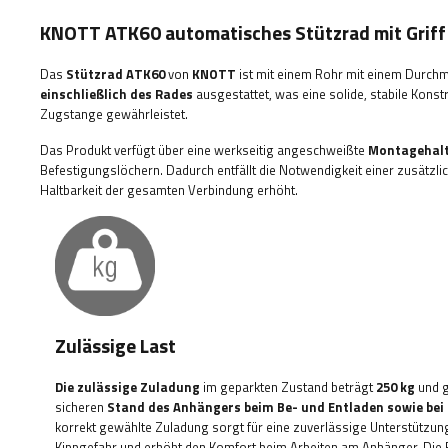
KNOTT ATK60 automatisches Stützrad mit Gri
Das
Stützrad
ATK60
von
KNOTT
ist mit einem Rohr mit einem Durc
einschließlich des Rades
ausgestattet, was eine solide, stabile Kons
Zugstange gewährleistet.
Das Produkt verfügt über eine werkseitig angeschweißte
Montagehalt
Befestigungslöchern. Dadurch entfällt die Notwendigkeit einer zusätzlic
Haltbarkeit der gesamten Verbindung erhöht.
Zulässige Last
Die zulässige Zuladung
im geparkten Zustand beträgt
250 kg
und g
sicheren
Stand des Anhängers beim Be- und Entladen sowie bei 
korrekt gewählte Zuladung sorgt für eine zuverlässige Unterstützung 
Kippgefahr und erhöht den Komfort beim Arbeiten am Anhänger. Die 