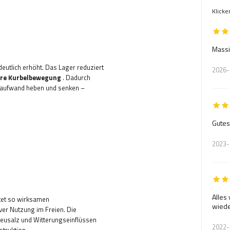
Klicke
Massi
eutlich erhöht. Das Lager reduziert
2026-
ere Kurbelbewegung
. Dadurch
ftaufwand heben und senken –
Gutes
2023-
Alles
tet so wirksamen
wiede
iver Nutzung im Freien. Die
reusalz und Witterungseinflüssen
2022-