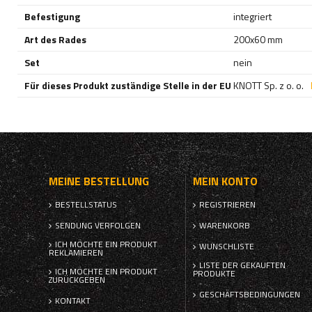
Befestigung
integriert
Art des Rades
200x60 mm
Set
nein
Für dieses Produkt zuständige Stelle in der EU
KNOTT Sp. z o. o.
MEINE BESTELLUNG
MEIN KONTO
BESTELLSTATUS
REGISTRIEREN
SENDUNG VERFOLGEN
WARENKORB
ICH MÖCHTE EIN PRODUKT
WUNSCHLISTE
REKLAMIEREN
LISTE DER GEKAUFTEN
ICH MÖCHTE EIN PRODUKT
PRODUKTE
ZURÜCKGEBEN
GESCHÄFTSBEDINGUNGEN
KONTAKT