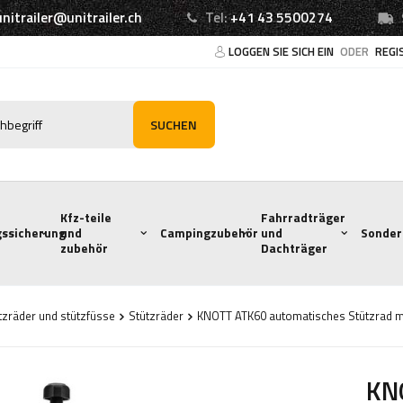
unitrailer@unitrailer.ch
Tel:
+41 43 5500274
LOGGEN SIE SICH EIN
ODER
REGI
SUCHEN
Kfz-teile
Fahrradträger
ssicherung
und
Campingzubehör
und
Sonder
zubehör
Dachträger
tzräder und stützfüsse
Stützräder
KNOTT ATK60 automatisches Stützrad m
KN