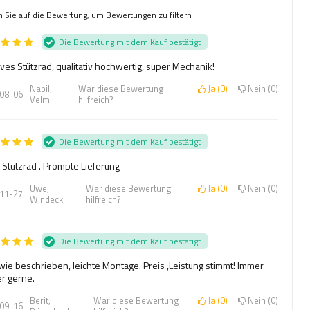
n Sie auf die Bewertung, um Bewertungen zu filtern
Die Bewertung mit dem Kauf bestätigt
ves Stützrad, qualitativ hochwertig, super Mechanik!
Nabil,
War diese Bewertung
Ja
0
Nein
0
08-06
Velm
hilfreich?
Die Bewertung mit dem Kauf bestätigt
 Stützrad . Prompte Lieferung
Uwe,
War diese Bewertung
Ja
0
Nein
0
11-27
Windeck
hilfreich?
Die Bewertung mit dem Kauf bestätigt
 wie beschrieben, leichte Montage. Preis ,Leistung stimmt! Immer
r gerne.
Berit,
War diese Bewertung
Ja
0
Nein
0
09-16