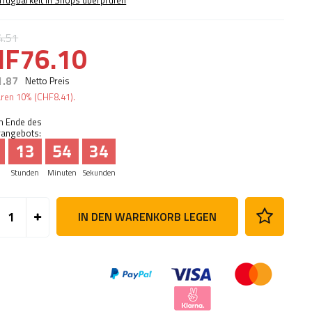
rfügbarkeit in Shops überprüfen
4.51
HF76.10
1.87
Netto Preis
aren
10%
(
CHF8.41
).
m Ende des
angebots:
13
54
33
Stunden
Minuten
Sekunden
IN DEN WARENKORB LEGEN