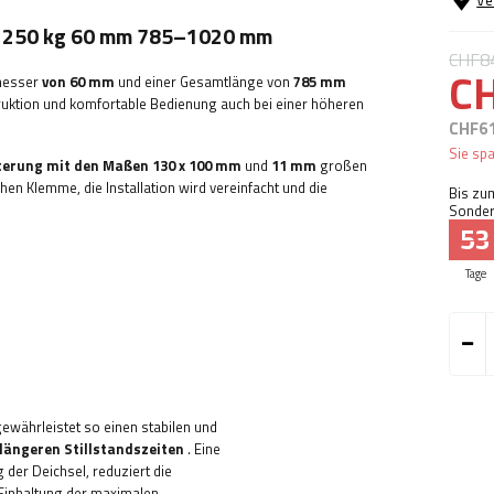
Ve
ff 250 kg 60 mm 785–1020 mm
CHF8
C
hmesser
von 60 mm
und einer Gesamtlänge von
785 mm
truktion und komfortable Bedienung auch bei einer höheren
CHF6
Sie sp
erung mit den Maßen 130 x 100 mm
und
11 mm
großen
hen Klemme, die Installation wird vereinfacht und die
Bis zu
Sonder
53
Tage
ewährleistet so einen stabilen und
längeren Stillstandszeiten
. Eine
der Deichsel, reduziert die
Einhaltung der maximalen