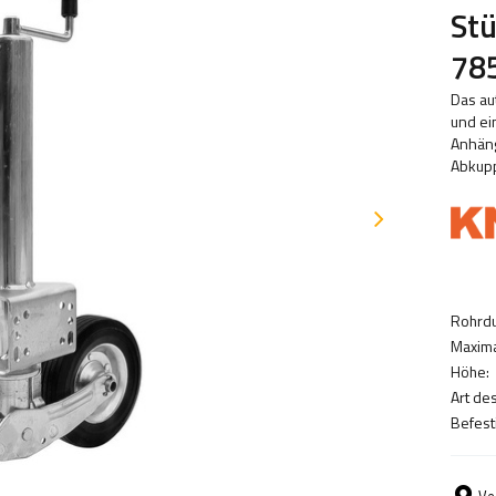
Stü
78
Das au
und ei
Anhäng
Abkupp
Rohrd
Maxima
Höhe:
Art de
Befest