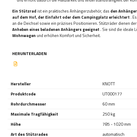
und erhöht dadurch die Haltbarkeit und Widerstandsfähigkeit der Kon
Ein Stützrad
ist ein praktisches Anhängerzubehör, das
den Anhänger 
auf dem Hof, der Einfahrt oder dem Campingplatz erleichtert
. E
an die Deichsel sowie ein präzises Positionieren. Stützräder dienen de
Anheben eines beladenen Anhängers geeignet
. Sie sind die ideale
Wohnwagen
und erhöhen Komfort und Sicherheit.
HERUNTERLADEN
Hersteller
KNOTT
Produktcode
UT000177
Rohrdurchmesser
60 mm
Maximale Tragfähigkeit
250 kg
Höhe
785 - 1020 mm
Art des Stützrades
automatisch