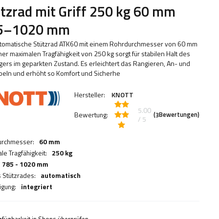
tzrad mit Griff 250 kg 60 mm
5–1020 mm
tomatische Stützrad ATK60 mit einem Rohrdurchmesser von 60 mm
ner maximalen Tragfähigkeit von 250 kg sorgt für stabilen Halt des
ers im geparkten Zustand. Es erleichtert das Rangieren, An- und
eln und erhöht so Komfort und Sicherhe
Hersteller:
KNOTT
5.00
Bewertung:
(
Bewertungen)
3
/ 5
urchmesser:
60 mm
le Tragfähigkeit:
250 kg
785 - 1020 mm
s Stützrades:
automatisch
igung:
integriert