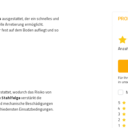
PRO
s
ausgestattet, der ein schnelles und
le Arretierung ermöglicht.
r fest auf dem Boden aufliegt und so
Anzah
Für Ih
in un
tattet, wodurch das Risiko von
N
e Stahlfelge
verstärkt die
5
 und mechanische Beschädigungen
4
schiedensten Einsatzbedingungen.
3
2
1