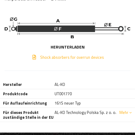
HERUNTERLADEN
Shock absorbers for overrun devices
Hersteller
AL-KO
Produktcode
UT001770
Für Auflaufeinrichtung
161S neuer Typ
Für dieses Produkt
AL-KO Technology Polska Sp. z o. o.
Mehr
zuständige Stelle in der EU