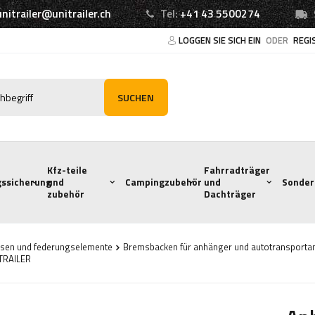
unitrailer@unitrailer.ch
Tel:
+41 43 5500274
LOGGEN SIE SICH EIN
ODER
REGI
SUCHEN
Kfz-teile
Fahrradträger
ssicherung
und
Campingzubehör
und
Sonder
zubehör
Dachträger
sen und federungselemente
Bremsbacken für anhänger und autotransporta
TRAILER