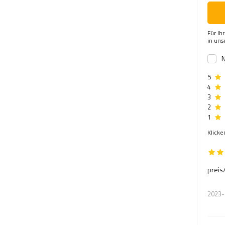
Für Ih
in un
N
5
4
3
2
1
Klicke
preis
2023-