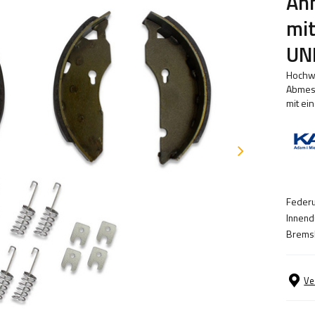
An
mi
UN
Hochwe
Abmes
mit ei
Federu
Innend
Bremsb
Ve