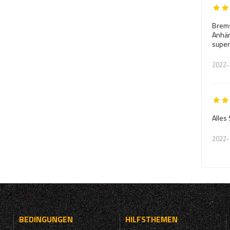
Brems
Anhän
super
2022-
Alles
2022-
BEDINGUNGEN
HILFSTHEMEN