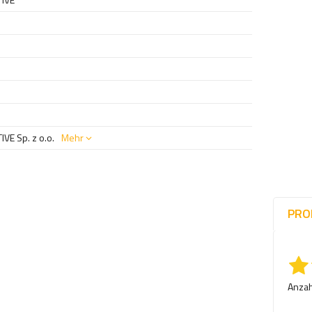
E Sp. z o.o.
Mehr
PRO
Anzah