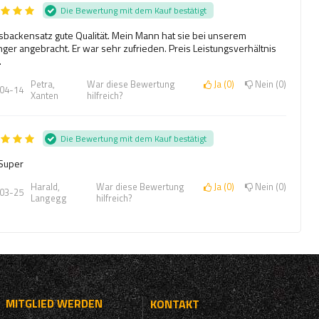
Die Bewertung mit dem Kauf bestätigt
backensatz gute Qualität. Mein Mann hat sie bei unserem
ger angebracht. Er war sehr zufrieden. Preis Leistungsverhältnis
.
Petra,
War diese Bewertung
Ja
0
Nein
0
04-14
Xanten
hilfreich?
Die Bewertung mit dem Kauf bestätigt
 Super
Harald,
War diese Bewertung
Ja
0
Nein
0
03-25
Langegg
hilfreich?
MITGLIED WERDEN
KONTAKT