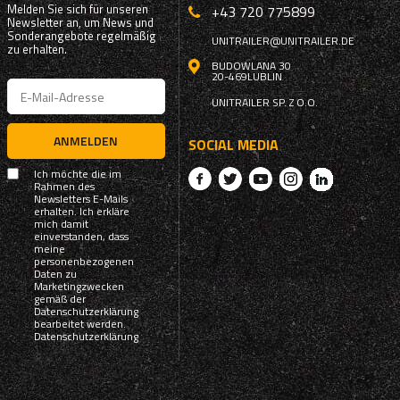
Melden Sie sich für unseren
+43 720 775899
Newsletter an, um News und
Sonderangebote regelmäßig
UNITRAILER@UNITRAILER.DE
zu erhalten.
BUDOWLANA 30
20-469
LUBLIN
UNITRAILER SP. Z O.O.
ANMELDEN
SOCIAL MEDIA
Ich möchte die im
Rahmen des
Newsletters E-Mails
erhalten. Ich erkläre
mich damit
einverstanden, dass
meine
personenbezogenen
Daten zu
Marketingzwecken
gemäß der
Datenschutzerklärung
bearbeitet werden.
Datenschutzerklärung