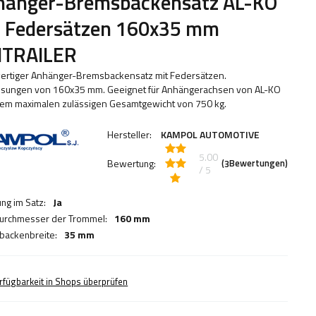
hänger-Bremsbackensatz AL-KO
t Federsätzen 160x35 mm
ITRAILER
rtiger Anhänger-Bremsbackensatz mit Federsätzen.
sungen von 160x35 mm. Geeignet für Anhängerachsen von AL-KO
nem maximalen zulässigen Gesamtgewicht von 750 kg.
Hersteller:
KAMPOL AUTOMOTIVE
5.00
Bewertung:
(
Bewertungen)
3
/ 5
ng im Satz:
Ja
urchmesser der Trommel:
160 mm
ackenbreite:
35 mm
rfügbarkeit in Shops überprüfen