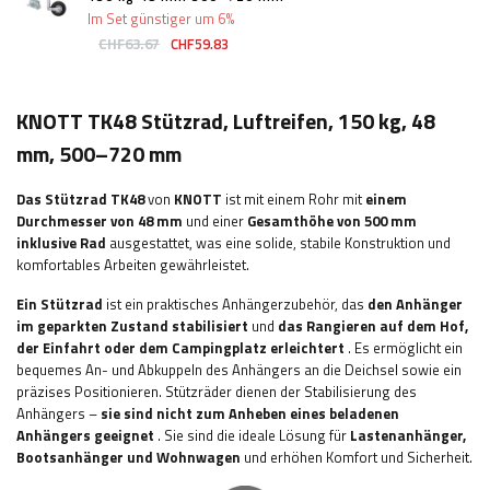
Im Set günstiger um 6%
CHF63.67
CHF59.83
KNOTT TK48 Stützrad, Luftreifen, 150 kg, 48
mm, 500–720 mm
Das Stützrad TK48
von
KNOTT
ist mit einem Rohr mit
einem
Durchmesser von 48 mm
und einer
Gesamthöhe von 500 mm
inklusive Rad
ausgestattet, was eine solide, stabile Konstruktion und
komfortables Arbeiten gewährleistet.
Ein Stützrad
ist ein praktisches Anhängerzubehör, das
den Anhänger
im geparkten Zustand stabilisiert
und
das Rangieren auf dem Hof,
der Einfahrt oder dem Campingplatz erleichtert
. Es ermöglicht ein
bequemes An- und Abkuppeln des Anhängers an die Deichsel sowie ein
präzises Positionieren. Stützräder dienen der Stabilisierung des
Anhängers –
sie sind nicht zum Anheben eines beladenen
Anhängers geeignet
. Sie sind die ideale Lösung für
Lastenanhänger,
Bootsanhänger und Wohnwagen
und erhöhen Komfort und Sicherheit.