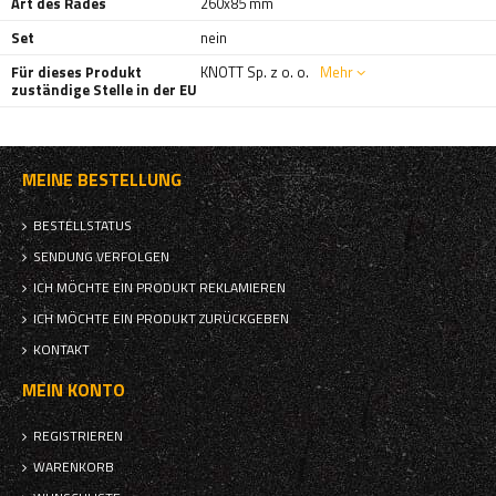
Art des Rades
260x85 mm
Set
nein
Für dieses Produkt
KNOTT Sp. z o. o.
Mehr
zuständige Stelle in der EU
MEINE BESTELLUNG
BESTELLSTATUS
SENDUNG VERFOLGEN
ICH MÖCHTE EIN PRODUKT REKLAMIEREN
ICH MÖCHTE EIN PRODUKT ZURÜCKGEBEN
KONTAKT
MEIN KONTO
REGISTRIEREN
WARENKORB