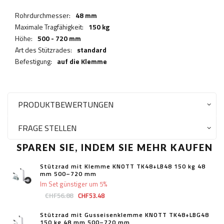
Rohrdurchmesser:
48 mm
Maximale Tragfähigkeit:
150 kg
Höhe:
500 - 720 mm
Art des Stützrades:
standard
Befestigung:
auf die Klemme
PRODUKTBEWERTUNGEN
FRAGE STELLEN
SPAREN SIE, INDEM SIE MEHR KAUFEN
Stützrad mit Klemme KNOTT TK48+LB48 150 kg 48
mm 500–720 mm
Im Set günstiger um 5%
CHF56.88
CHF53.48
Stützrad mit Gusseisenklemme KNOTT TK48+LBG48
150 kg 48 mm 500–720 mm