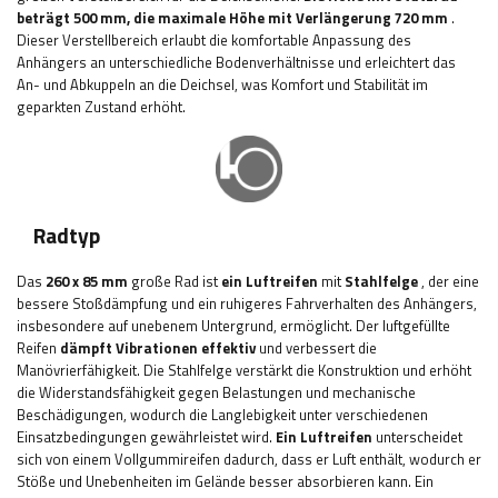
beträgt 500 mm, die maximale Höhe mit Verlängerung 720 mm
.
Dieser Verstellbereich erlaubt die komfortable Anpassung des
Anhängers an unterschiedliche Bodenverhältnisse und erleichtert das
An- und Abkuppeln an die Deichsel, was Komfort und Stabilität im
geparkten Zustand erhöht.
Radtyp
Das
260 x 85 mm
große Rad ist
ein Luftreifen
mit
Stahlfelge
, der eine
bessere Stoßdämpfung und ein ruhigeres Fahrverhalten des Anhängers,
insbesondere auf unebenem Untergrund, ermöglicht. Der luftgefüllte
Reifen
dämpft Vibrationen effektiv
und verbessert die
Manövrierfähigkeit. Die Stahlfelge verstärkt die Konstruktion und erhöht
die Widerstandsfähigkeit gegen Belastungen und mechanische
Beschädigungen, wodurch die Langlebigkeit unter verschiedenen
Einsatzbedingungen gewährleistet wird.
Ein Luftreifen
unterscheidet
sich von einem Vollgummireifen dadurch, dass er Luft enthält, wodurch er
Stöße und Unebenheiten im Gelände besser absorbieren kann. Ein