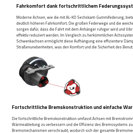
Fahrkomfort dank fortschrittlichem Federungssys
Moderne Achsen, wie die mit AL-KO Sechskant-Gummifederung, biet
deutlich höheren Fahrkomfort. Die großen Federwege und die weic
sorgen dafür, dass die Fahrt mit dem Anhänger ruhiger wird und Vib
effektiv reduziert werden. Im Vergleich zu herkömmlichen Achssyst
Schwenkachsen ermöglicht diese Aufhängung eine effizientere Däm
Straßenunebenheiten, was den Komfort und die Sicherheit des Benut
Fortschrittliche Bremskonstruktion und einfache Wa
Die fortschrittliche Bremskonstruktion umfasst Achsen mit Bremstromme
Wärmeableitung zu verbessern und die Effizienz des Bremssystems zu 
Bremsmechanismen verschraubt, wodurch sich der gesamte Bremsmech