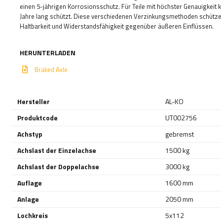
einen 5-jährigen Korrosionsschutz. Für Teile mit höchster Genauigkeit 
Jahre lang schützt. Diese verschiedenen Verzinkungsmethoden schütze
Haltbarkeit und Widerstandsfähigkeit gegenüber äußeren Einflüssen.
HERUNTERLADEN
Braked Axle
Hersteller
AL-KO
Produktcode
UT002756
Achstyp
gebremst
Achslast der Einzelachse
1500 kg
Achslast der Doppelachse
3000 kg
Auflage
1600 mm
Anlage
2050 mm
Lochkreis
5x112