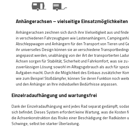
Anhängerachsen – vielseitige Einsatzmöglichkeiten
Anhängerachsen zeichnen sich durch ihre Vielseitigkeit aus und finde
in verschiedenen Fahrzeugtypen wie Lastenanhängern, Campinganh
Abschleppwagen und Anhängern für den Transport von Tieren und Ge
ihr universelles Design können sie an verschiedene Transportbedin
angepasst werden, unabhängig von der Art der transportierten Ladu
Achsen sorgen für Stabilität, Sicherheit und Fahrkomfort, was sie zu 
zuverlässigen Lösung sowohl im Alltagsgebrauch als auch für spezie
Aufgaben macht. Durch die Möglichkeit des Einbaus zusätzlicher Ko
wie zum Beispiel Stoßdämpfer, können Sie deren Funktion noch weit
und den Anhänger an Ihre individuellen Bedürfnisse anpassen.
Einzelradaufhängung und wartungsfrei
Dank der Einzelradaufhängung wird jedes Rad separat gedämpft, sodass
sich befindet. Dieses System erfordert keine Wartung, was die Kosten fü
die Achsenkonstruktion das Risiko einer Beschädigung der Radkäste
Schwinge, selbst bei starker Überlastung.