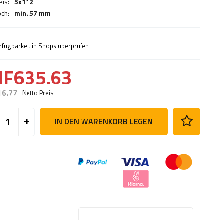
eis:
5x112
och:
min. 57 mm
rfügbarkeit in Shops überprüfen
HF635.63
16.77
Netto Preis
IN DEN WARENKORB LEGEN