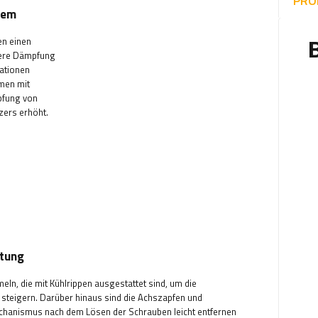
PRO
tem
en einen
here Dämpfung
rationen
emen mit
pfung von
zers erhöht.
rtung
ln, die mit Kühlrippen ausgestattet sind, um die
steigern. Darüber hinaus sind die Achszapfen und
anismus nach dem Lösen der Schrauben leicht entfernen