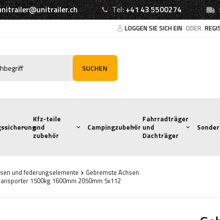
unitrailer@unitrailer.ch
Tel:
+41 43 5500274
LOGGEN SIE SICH EIN
ODER
REGI
SUCHEN
Kfz-teile
Fahrradträger
ssicherung
und
Campingzubehör
und
Sonder
zubehör
Dachträger
sen und federungselemente
Gebremste Achsen
transporter 1500kg 1600mm 2050mm 5x112