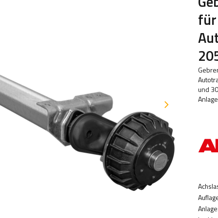
Ge
für
Au
20
Gebre
Autotr
und 30
Anlag
Achsla
Auflag
Anlage