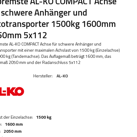
bremste AL-KO COMPACT Achse
 schwere Anhänger und
totransporter 1500kg 1600mm
50mm 5x112
mste AL-KO COMPACT Achse für schwere Anhänger und
ansporter mit einer maximalen Achslast von 1500 kg (Einzelachse)
00 kg (Tandemachse). Das Auflagemaß beträgt 1600 mm, das
emaß 2050 mm und der Radanschluss 5x112
Hersteller:
AL-KO
st der Einzelachse:
1500 kg
e:
1600 mm
:
2050 mm