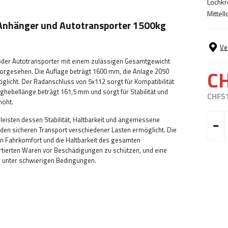
Lochkr
Mittell
Anhänger und Autotransporter 1500kg
Ve
oder Autotransporter mit einem zulässigen Gesamtgewicht
C
vorgesehen. Die Auflage beträgt 1600 mm, die Anlage 2050
licht. Der Radanschluss von 5x112 sorgt für Kompatibilität
hebellänge beträgt 161,5 mm und sorgt für Stabilität und
CHF5
höht.
eisten dessen Stabilität, Haltbarkeit und angemessene
den sicheren Transport verschiedener Lasten ermöglicht. Die
 den Fahrkomfort und die Haltbarkeit des gesamten
ortierten Waren vor Beschädigungen zu schützen, und eine
rs unter schwierigen Bedingungen.