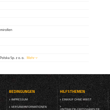
mirollen
olska Sp. z o. o.
Mehr
BEDINGUNGEN
HILFSTHEMEN
IMPRESSUM
EINKAUF OHNE MWST.
VERSANDINFORMATIONEN
UNITRAILER-GROSSHÄNDLER W