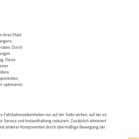
n ihren Platz
ängern,
räten. Durch
gungen
ng. Diese
einer
llere
mponenten,
er optimieren
 Fahrbahnunebenheiten nur auf der Seite wirken, auf der es
r Service und Instandhaltung reduziert. Zusätzlich eliminiert
n und anderer Komponenten durch übermäßige Bewegung der