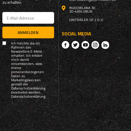
zu erhalten.
BUDOWLANA 30
20-469
LUBLIN
UNITRAILER SP. Z O.O.
ANMELDEN
SOCIAL MEDIA
Ich möchte die im
Rahmen des
Newsletters E-Mails
erhalten. Ich erkläre
mich damit
einverstanden, dass
meine
personenbezogenen
Daten zu
Marketingzwecken
gemäß der
Datenschutzerklärung
bearbeitet werden.
Datenschutzerklärung