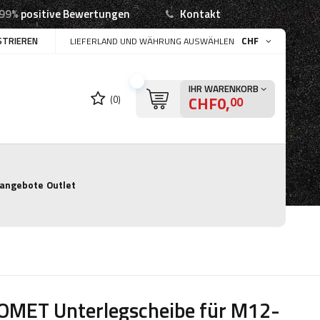
99%
positive Bewertungen
Kontakt
STRIEREN
CHF
LIEFERLAND UND WÄHRUNG AUSWÄHLEN
IHR WARENKORB
CHF0,
(0)
00
angebote
Outlet
OMET Unterlegscheibe für M12-