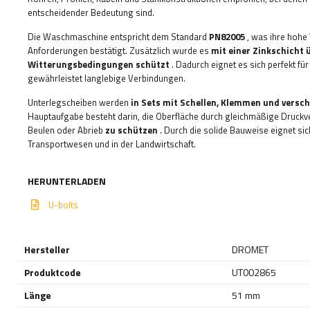
entscheidender Bedeutung sind.
Die Waschmaschine entspricht dem Standard
PN82005
, was ihre hohe 
Anforderungen bestätigt. Zusätzlich wurde es
mit einer Zinkschicht
Witterungsbedingungen schützt
. Dadurch eignet es sich perfekt 
gewährleistet langlebige Verbindungen.
Unterlegscheiben werden
in Sets mit Schellen, Klemmen und vers
Hauptaufgabe besteht darin, die Oberfläche durch gleichmäßige Druckv
Beulen oder Abrieb
zu schützen
. Durch die solide Bauweise eignet sic
Transportwesen und in der Landwirtschaft.
HERUNTERLADEN
U-bolts
Hersteller
DROMET
Produktcode
UT002865
Länge
51 mm