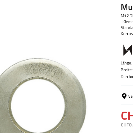
Mu
M12 DR
-Klemm
Standa
Korros
Länge:
Breite:
Durchm
Ve
C
CHF0