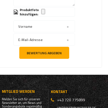
Produktfoto
hinzufügen:
Vorname
E-Mail-Adresse
BEWERTUNG ABGEBEN
MITGLIED WERDEN
KONTAKT
Melden Sie sich für unseren
+43 720 775899
Newsletter an, um News und
Sonderangebote regelmäßig
UNITRAILER@UNITRAILER.DE