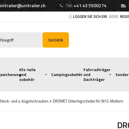
unitrailer@unitrailer.ch
Tel:
+41 43 5500274
LOGGEN SIE SICH EIN
ODER
REGI
SUCHEN
Kfz-teile
Fahrradträger
ssicherung
und
Campingzubehör
und
Sonder
zubehör
Dachträger
hteck- und u-bügelschrauben
DROMET Unterlegscheibe für M12-Muttern
DR