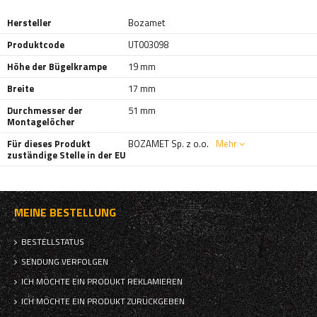
Hersteller
Bozamet
Produktcode
UT003098
Höhe der Bügelkrampe
19 mm
Breite
17 mm
Durchmesser der
51 mm
Montagelöcher
Für dieses Produkt
BOZAMET Sp. z o.o.
Mehr
zuständige Stelle in der EU
MEINE BESTELLUNG
BESTELLSTATUS
SENDUNG VERFOLGEN
ICH MÖCHTE EIN PRODUKT REKLAMIEREN
ICH MÖCHTE EIN PRODUKT ZURÜCKGEBEN