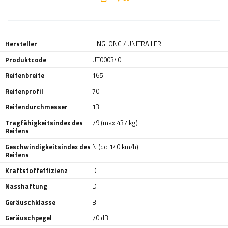
Hersteller
LINGLONG / UNITRAILER
Produktcode
UT000340
Reifenbreite
165
Reifenprofil
70
Reifendurchmesser
13"
Tragfähigkeitsindex des
79 (max 437 kg)
Reifens
Geschwindigkeitsindex des
N (do 140 km/h)
Reifens
Kraftstoffeffizienz
D
Nasshaftung
D
Geräuschklasse
B
Geräuschpegel
70 dB