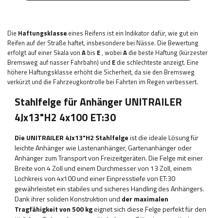
Die
Haftungsklasse
eines Reifens ist ein Indikator dafür, wie gut ein
Reifen auf der Straße haftet, insbesondere bei Nässe. Die Bewertung
erfolgt auf einer Skala von
A
bis
E
, wobei
A
die beste Haftung (kürzester
Bremsweg auf nasser Fahrbahn) und
E
die schlechteste anzeigt. Eine
höhere Haftungsklasse erhöht die Sicherheit, da sie den Bremsweg
verkürzt und die Fahrzeugkontrolle bei Fahrten im Regen verbessert.
Stahlfelge für Anhänger UNITRAILER
4Jx13"H2 4x100 ET:30
Die UNITRAILER 4Jx13"H2 Stahlfelge
ist die ideale Lösung für
leichte Anhänger wie Lastenanhänger, Gartenanhänger oder
Anhänger zum Transport von Freizeitgeräten. Die Felge mit einer
Breite von 4 Zoll und einem Durchmesser von 13 Zoll, einem
Lochkreis von 4x100 und einer Einpresstiefe von ET:30
gewährleistet ein stabiles und sicheres Handling des Anhängers.
Dank ihrer soliden Konstruktion und
der maximalen
Tragfähigkeit von 500 kg
eignet sich diese Felge perfekt für den