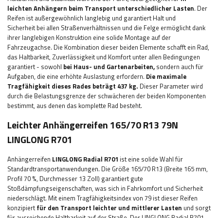
leichten Anhängern beim Transport unterschiedlicher Lasten
. Der
Reifen ist außergewöhnlich
langlebig und garantiert
Halt und
Sicherheit
bei allen Straßenverhältnissen
und die Felge ermöglicht dank
ihrer langlebigen Konstruktion eine solide Montage auf der
Fahrzeugachse. Die Kombination dieser beiden Elemente schafft ein Rad,
das Haltbarkeit, Zuverlässigkeit und Komfort unter allen Bedingungen
garantiert - sowohl
bei Haus- und Gartenarbeiten,
sondern auch für
Aufgaben, die eine erhöhte Auslastung erfordern.
Die maximale
Tragfähigkeit dieses Rades beträgt
437
kg.
Dieser Parameter wird
durch die Belastungsgrenze der schwächeren der beiden Komponenten
bestimmt, aus denen das komplette Rad besteht.
Leichter Anhängerreifen 165/70 R13 79N
LINGLONG R701
Anhängerreifen
LINGLONG Radial R701
ist eine solide Wahl für
Standardtransportanwendungen. Die Größe 165/70 R13 (Breite 165 mm,
Profil 70 %, Durchmesser 13 Zoll) garantiert gute
Stoßdämpfungseigenschaften, was sich in Fahrkomfort und Sicherheit
niederschlägt. Mit einem Tragfähigkeitsindex von 79 ist dieser Reifen
konzipiert
für den Transport leichter und mittlerer Lasten
und sorgt
für ausreichende Haltbarkeit auf der Straße. Der LINGLONG Radial R701