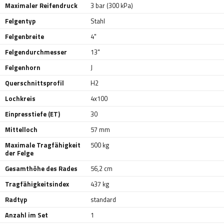
Maximaler Reifendruck
3 bar (300 kPa)
Felgentyp
Stahl
Felgenbreite
4"
Felgendurchmesser
13"
Felgenhorn
J
Querschnittsprofil
H2
Lochkreis
4x100
Einpresstiefe (ET)
30
Mittelloch
57 mm
Maximale Tragfähigkeit
500 kg
der Felge
Gesamthöhe des Rades
56,2 cm
Tragfähigkeitsindex
437 kg
Radtyp
standard
Anzahl im Set
1