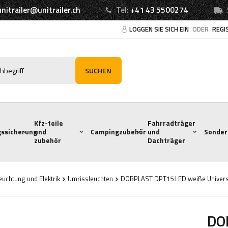
unitrailer@unitrailer.ch
Tel:
+41 43 5500274
LOGGEN SIE SICH EIN
ODER
REGI
SUCHEN
Kfz-teile
Fahrradträger
ssicherung
und
Campingzubehör
und
Sonder
zubehör
Dachträger
euchtung und Elektrik
Umrissleuchten
DOBPLAST DPT15 LED weiße Universa
DO