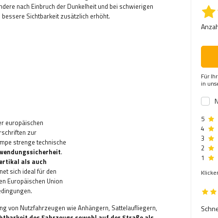
ndere nach Einbruch der Dunkelheit und bei schwierigen
ch bessere Sichtbarkeit zusätzlich erhöht
.
Anzah
Für Ih
in un
N
5
der europäischen
4
schriften zur
3
ampe strenge technische
2
nwendungssicherheit
.
1
rtikal als auch
net sich ideal für den
Klicke
ten Europäischen Union
bedingungen
.
ung von Nutzfahrzeugen wie Anhängern, Sattelaufliegern,
Schne
chtbarkeit des Fahrzeugs sowohl auf der Straße als