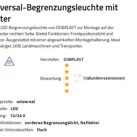
versal-Begrenzungsleuchte mit
ter
LED-Begrenzungsleuchte von DOBPLAST zur Montage auf der
 oder rechten Seite. Bietet Funktionen: Frontpositionslicht und
tor. Ausgestattet mit einer abgewinkelten Montagehalterung. Ideal
hänger, LKW, Landmaschinen und Transporter.
Hersteller:
DOBPLAST
5.00
Bewertung:
(
Kundenrezensionen)
10
/ 5
eseite:
universal
elle:
LED
ng :
12/24 V
funktionen:
vorderes Begrenzungslicht,
Reflektor
für Umrissleuchten:
flach