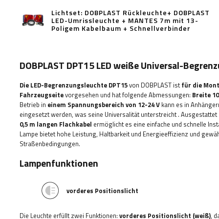
Lichtset: DOBPLAST Rückleuchte+ DOBPLAST
LED-Umrissleuchte + MANTES 7m mit 13-
Poligem Kabelbaum + Schnellverbinder
DOBPLAST DPT15 LED weiße Universal-Begrenzu
Die LED-Begrenzungsleuchte DPT15
von DOBPLAST ist
für die Mont
Fahrzeugseite
vorgesehen und hat folgende Abmessungen:
Breite 1
Betrieb in
einem Spannungsbereich von 12-24 V
kann es in Anhängern
eingesetzt werden, was seine Universalität unterstreicht
. Ausgestattet
0,5 m langen Flachkabel
ermöglicht es eine einfache und schnelle Inst
Lampe bietet hohe Leistung, Haltbarkeit und Energieeffizienz und gewähr
Straßenbedingungen.
Lampenfunktionen
vorderes Positionslicht
Die Leuchte erfüllt zwei Funktionen:
vorderes Positionslicht (weiß)
, 