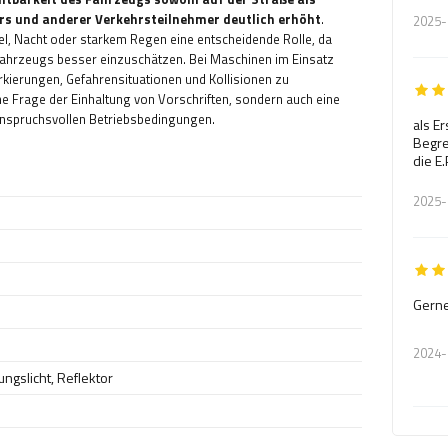
ers und anderer Verkehrsteilnehmer deutlich erhöht
.
2025-
el, Nacht oder starkem Regen eine entscheidende Rolle, da
 Fahrzeugs besser einzuschätzen. Bei Maschinen im Einsatz
rkierungen, Gefahrensituationen und Kollisionen zu
ne Frage der Einhaltung von Vorschriften, sondern auch eine
r anspruchsvollen Betriebsbedingungen.
als Er
Begre
die E
2025-
Gerne
2024-
ngslicht
,
Reflektor