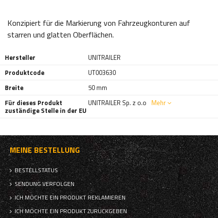
Konzipiert für die Markierung von Fahrzeugkonturen auf
starren und glatten Oberflächen.
Hersteller
UNITRAILER
Produktcode
UT003630
Breite
50 mm
Für dieses Produkt
UNITRAILER Sp. z o.o
Mehr
zuständige Stelle in der EU
MEINE BESTELLUNG
BESTELLSTATUS
SENDUNG VERFOLGEN
ICH MÖCHTE EIN PRODUKT REKLAMIEREN
ICH MÖCHTE EIN PRODUKT ZURÜCKGEBEN