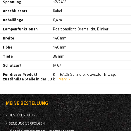
Spannung
12/24 V
Anschlussart
Kabel
Kabellänge
0,4 m
Lampenfunktionen
Positionslicht
,
Bremslicht
,
Blinker
Breite
140 mm
Höhe
140 mm
Tiefe
38 mm
Schutzart
IP 67
Für dieses Produkt
KT TRADE Sp. z o.o. Krzysztof Tritt sp.
zuständige Stelle in der EU
k.
Mehr
MEINE BESTELLUNG
BESTELLSTATUS
SENDUNG VERFOLGEN