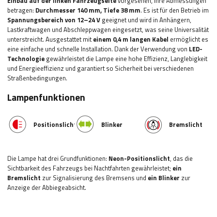
Einbau auf der linken Fahrzeugseite
vorgesehen, ihre Abmessungen
betragen:
Durchmesser 140 mm, Tiefe 38 mm
. Es ist für den Betrieb im
Spannungsbereich von 12–24 V
geeignet und wird in Anhängern,
Lastkraftwagen und Abschleppwagen eingesetzt, was seine Universalität
unterstreicht. Ausgestattet mit
einem 0,4 m langen Kabel
ermöglicht es
eine einfache und schnelle Installation. Dank der Verwendung von
LED-
Technologie
gewährleistet die Lampe eine hohe Effizienz, Langlebigkeit
und Energieeffizienz und garantiert so Sicherheit bei verschiedenen
Straßenbedingungen.
Lampenfunktionen
Positionslicht
Blinker
Bremslicht
Die Lampe hat drei Grundfunktionen:
Neon-Positionslicht
, das die
Sichtbarkeit des Fahrzeugs bei Nachtfahrten gewährleistet;
ein
Bremslicht
zur Signalisierung des Bremsens und
ein Blinker
zur
Anzeige der Abbiegeabsicht
.