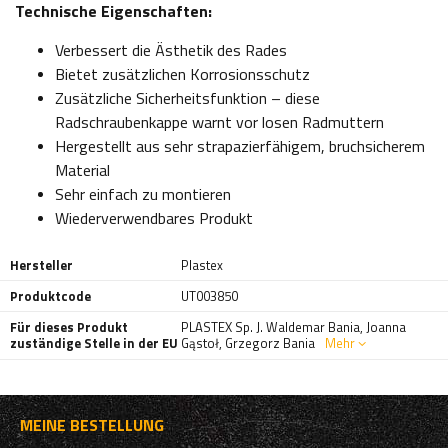
Technische Eigenschaften:
Verbessert die Ästhetik des Rades
Bietet zusätzlichen Korrosionsschutz
Zusätzliche Sicherheitsfunktion – diese
Radschraubenkappe warnt vor losen Radmuttern
Hergestellt aus sehr strapazierfähigem, bruchsicherem
Material
Sehr einfach zu montieren
Wiederverwendbares Produkt
Hersteller
Plastex
Produktcode
UT003850
Für dieses Produkt
PLASTEX Sp. J. Waldemar Bania, Joanna
zuständige Stelle in der EU
Gąstoł, Grzegorz Bania
Mehr
MEINE BESTELLUNG