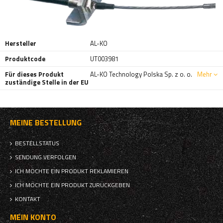
Hersteller
AL-KO
Produktcode
UT003981
Für dieses Produkt
AL-KO Technology Polska Sp. z o. o.
Mehr
zuständige Stelle in der EU
MEINE BESTELLUNG
BESTELLSTATUS
SENDUNG VERFOLGEN
ICH MÖCHTE EIN PRODUKT REKLAMIEREN
ICH MÖCHTE EIN PRODUKT ZURÜCKGEBEN
KONTAKT
MEIN KONTO