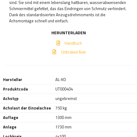
sind. Sie sind mit einem lebenslang haltbaren, wasserabweisenden
Schmiermittel gefettet, das das Eindringen von Schmutz verhindert.
Dank des standardisierten Anzugsdrehmoments ist die
Achsmontage schnell und einfach.
HERUNTERLADEN
Handbuch
Unbraked Axle
Hersteller
AL-KO
Produktcode
UT000404
Achstyp
ungebremst
Achslast der Einzelachse
750 kg
Auflage
1300 mm
Anlage
1730 mm
Lochkreis
4x100