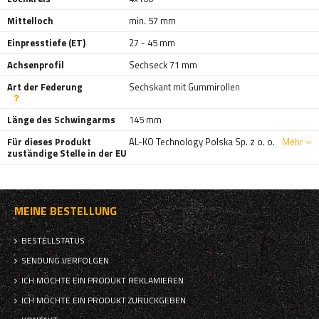
Mittelloch
min. 57 mm
Einpresstiefe (ET)
27 - 45 mm
Achsenprofil
Sechseck 71 mm
Art der Federung
Sechskant mit Gummirollen
Länge des Schwingarms
145 mm
Für dieses Produkt
AL-KO Technology Polska Sp. z o. o.
Mehr
zuständige Stelle in der EU
MEINE BESTELLUNG
BESTELLSTATUS
SENDUNG VERFOLGEN
ICH MÖCHTE EIN PRODUKT REKLAMIEREN
ICH MÖCHTE EIN PRODUKT ZURÜCKGEBEN