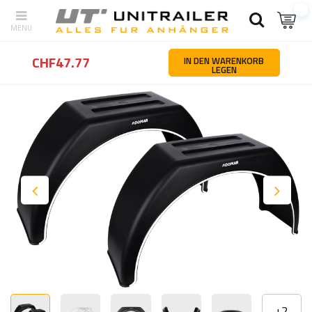
Zurück
Startseite
Ersatzteile und zubehör für anhänger
Kotflüge
CHF47.77
IN DEN WARENKORB
LEGEN
+
2