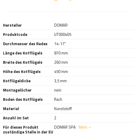
Hersteller
DOMAR
Produktcode
UT000405
Durchmesser des Rades
14-17"
Länge des Kotflügels
870 mm
Breite des Kotflügels
260 mm
Höhe des Kotflügels
450 mm
Kotflügeldicke
3,5 mm
Montagelöcher
nein
Boden des Kotflügels
flach
Material
Kunststoff
Anzahl im Set
2
Für dieses Produkt
DOMAR SPA
Mehr
zuständige Stelle in der EU