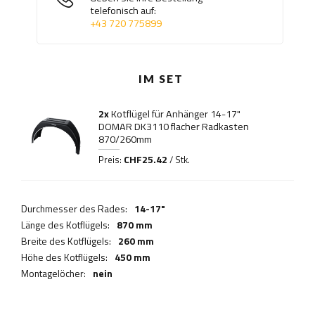
telefonisch auf:
+43 720 775899
IM SET
2x
Kotflügel für Anhänger 14-17"
DOMAR DK3110 flacher Radkasten
870/260mm
CHF25.42
Preis:
/ Stk.
Durchmesser des Rades:
14-17"
Länge des Kotflügels:
870 mm
Breite des Kotflügels:
260 mm
Höhe des Kotflügels:
450 mm
Montagelöcher:
nein