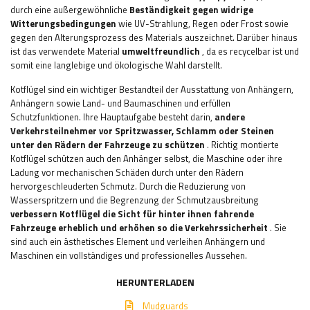
durch eine außergewöhnliche
Beständigkeit gegen widrige
Witterungsbedingungen
wie UV-Strahlung, Regen oder Frost sowie
gegen den Alterungsprozess des Materials auszeichnet. Darüber hinaus
ist das verwendete Material
umweltfreundlich
, da es recycelbar ist und
somit eine langlebige und ökologische Wahl darstellt.
Kotflügel sind ein wichtiger Bestandteil der Ausstattung von Anhängern,
Anhängern sowie Land- und Baumaschinen und erfüllen
Schutzfunktionen. Ihre Hauptaufgabe besteht darin,
andere
Verkehrsteilnehmer vor Spritzwasser, Schlamm oder Steinen
unter den Rädern der Fahrzeuge zu schützen
. Richtig montierte
Kotflügel schützen auch den Anhänger selbst, die Maschine oder ihre
Ladung vor mechanischen Schäden durch unter den Rädern
hervorgeschleuderten Schmutz. Durch die Reduzierung von
Wasserspritzern und die Begrenzung der Schmutzausbreitung
verbessern Kotflügel die Sicht für hinter ihnen fahrende
Fahrzeuge erheblich und erhöhen so die Verkehrssicherheit
. Sie
sind auch ein ästhetisches Element und verleihen Anhängern und
Maschinen ein vollständiges und professionelles Aussehen.
HERUNTERLADEN
Mudguards