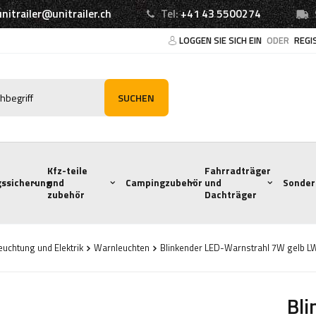
unitrailer@unitrailer.ch
Tel:
+41 43 5500274
LOGGEN SIE SICH EIN
ODER
REGI
SUCHEN
Kfz-teile
Fahrradträger
ssicherung
und
Campingzubehör
und
Sonder
zubehör
Dachträger
euchtung und Elektrik
Warnleuchten
Blinkender LED-Warnstrahl 7W gelb 
Bli