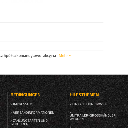
z Spółka komandytowo-akcyjna
Mehr
BEDINGUNGEN
HILFSTHEMEN
IMPRESSUM
EINKAUF OHNE MWST.
VERSANDINFORMATIONEN
UNITRAILER-GROSSHÄNDLER W
ERDEN
ZAHLUNGSARTEN UND
GEBÜHREN