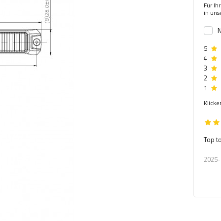
Für Ih
in un
N
5
4
3
2
1
Klicke
Top t
2025-