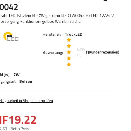
0042
rahl-LED-Blitzleuchte 7W gelb TruckLED LW0042. 6x LED, 12/24 V
ersorgung. Funktionen: gelbes Warnblinklicht.
Hersteller:
TruckLED
5.00
Bewertung:
(
Kundenrezension)
1
/ 5
hl [w]:
7W
igungsart:
Bolzen
rfügbarkeit in Shops überprüfen
HF19.22
5.63
Netto Preis