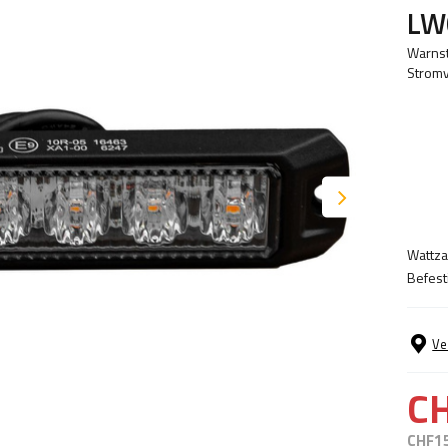
LW
Warnst
Stromv
Wattza
Befest
Ve
C
CHF1