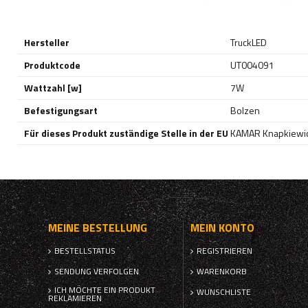
Hersteller
TruckLED
Produktcode
UT004091
Wattzahl [w]
7W
Befestigungsart
Bolzen
Für dieses Produkt zuständige Stelle in der EU
KAMAR Knapkiewic
MEINE BESTELLUNG
MEIN KONTO
BESTELLSTATUS
REGISTRIEREN
SENDUNG VERFOLGEN
WARENKORB
ICH MÖCHTE EIN PRODUKT
WUNSCHLISTE
REKLAMIEREN