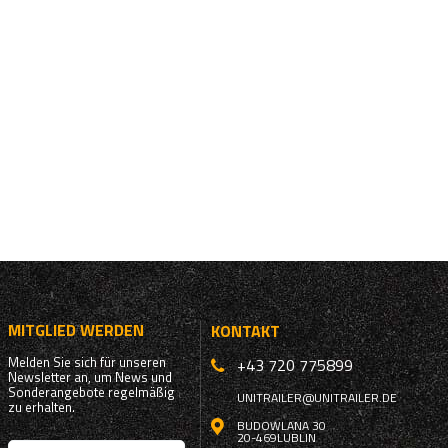
MITGLIED WERDEN
KONTAKT
Melden Sie sich für unseren
+43 720 775899
Newsletter an, um News und
Sonderangebote regelmäßig
UNITRAILER@UNITRAILER.DE
zu erhalten.
BUDOWLANA 30
20-469
LUBLIN