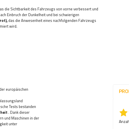
as die Sichtbarkeit des Fahrzeugs von vorne verbessert und
ch Einbruch der Dunkelheit und bei schwierigen
rot),
das die Anwesenheit eines nachfolgenden Fahrzeugs
miert wird.
 der europäischen
PRO
Zulassungsland
nische Tests bestanden
heit
. Dank dieser
rn und Maschinen in der
Anzah
keit unter