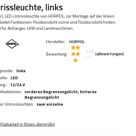
issleuchte, links
/L LED-Umrissleuchte von HORPOL, zur Montage auf der linken
Bietet Funktionen: Positionslicht vorne und Positionslicht hinten.
t für Anhänger, LKW und Landmaschinen.
Hersteller:
HORPOL
5.00
Bewertung:
(
Bewertungen)
4
/ 5
eseite:
links
elle:
LED
ng :
12/24 V
funktionen:
vorderes Begrenzungslicht,
hinteres
Begrenzungslicht
für Umrissleuchten:
zwei einzelne
rfügbarkeit in Shops überprüfen