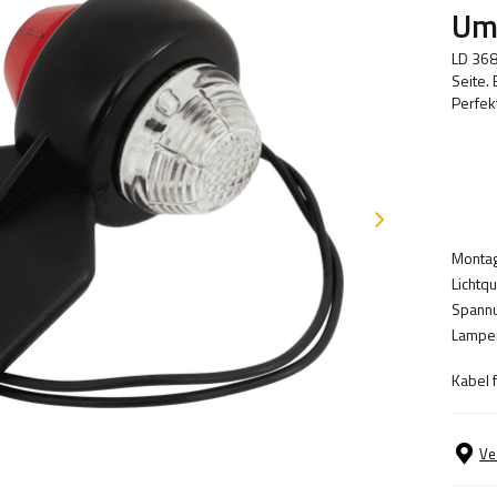
Umr
LD 368
Seite. 
Perfek
Montag
Lichtqu
Spannu
Lampen
Kabel 
Ve