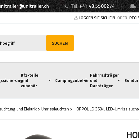
unitrailer@unitrailer.ch
Tel:
+41 43 5500274
LOGGEN SIE SICH EIN
ODER
REGI
SUCHEN
Kfz-teile
Fahrradträger
ssicherung
und
Campingzubehör
und
Sonder
zubehör
Dachträger
euchtung und Elektrik
Umrissleuchten
HORPOL LD 368/L LED-Umrissleuchte,
HO