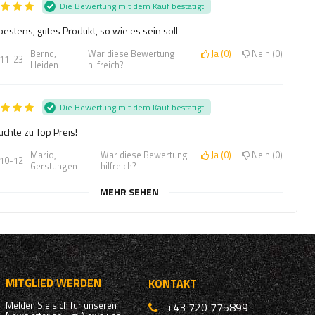
Die Bewertung mit dem Kauf bestätigt
 bestens, gutes Produkt, so wie es sein soll
Bernd,
War diese Bewertung
Ja
0
Nein
0
11-23
Heiden
hilfreich?
Die Bewertung mit dem Kauf bestätigt
uchte zu Top Preis!
Mario,
War diese Bewertung
Ja
0
Nein
0
10-12
Gerstungen
hilfreich?
MEHR SEHEN
MITGLIED WERDEN
KONTAKT
Melden Sie sich für unseren
+43 720 775899