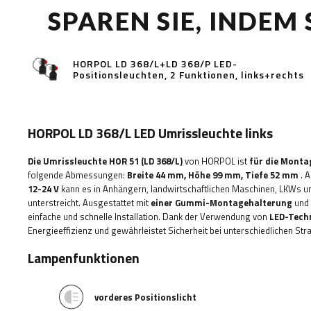
SPAREN SIE, INDEM
HORPOL LD 368/L+LD 368/P LED-
Positionsleuchten, 2 Funktionen, links+rechts
HORPOL LD 368/L LED Umrissleuchte links
Die Umrissleuchte HOR 51 (LD 368/L)
von HORPOL ist
für die Monta
folgende Abmessungen:
Breite 44
mm, Höhe 99 mm, Tiefe 52 mm
.
A
12-24 V
kann es in Anhängern, landwirtschaftlichen Maschinen, LKWs un
unterstreicht. Ausgestattet mit
einer Gummi-Montagehalterung
und
einfache und schnelle Installation.
Dank der Verwendung von
LED-Tech
Energieeffizienz und gewährleistet Sicherheit bei unterschiedlichen S
Lampenfunktionen
vorderes Positionslicht