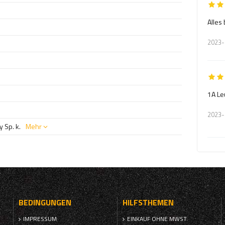
Alles
2023-
1A Le
2023-
 Sp. k.
Mehr
BEDINGUNGEN
HILFSTHEMEN
IMPRESSUM
EINKAUF OHNE MWST.