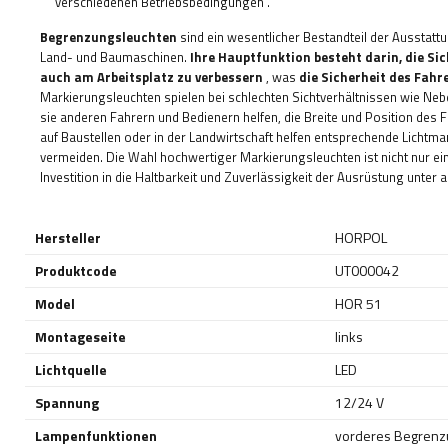
verschiedenen Betriebsbedingungen
.
Begrenzungsleuchten
sind ein wesentlicher Bestandteil der Ausstatt
Land- und Baumaschinen.
Ihre Hauptfunktion
besteht darin, die Si
auch am Arbeitsplatz zu verbessern
, was
die Sicherheit des Fah
Markierungsleuchten spielen bei schlechten Sichtverhältnissen wie Neb
sie anderen Fahrern und Bedienern helfen, die Breite und Position des
auf Baustellen oder in der Landwirtschaft helfen entsprechende Lichtma
vermeiden. Die Wahl hochwertiger Markierungsleuchten ist nicht nur ei
Investition in die Haltbarkeit und Zuverlässigkeit der Ausrüstung unte
Hersteller
HORPOL
Produktcode
UT000042
Model
HOR 51
Montageseite
links
Lichtquelle
LED
Spannung
12/24 V
Lampenfunktionen
vorderes Begrenzu