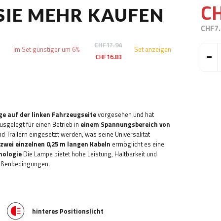
C
 SIE MEHR KAUFEN
CHF7
CHF17.94
Im Set günstiger um 6%
Set anzeigen
CHF16.83
ge auf der linken Fahrzeugseite
vorgesehen und hat
usgelegt für einen Betrieb in
einem Spannungsbereich von
d Trailern eingesetzt werden, was seine Universalität
zwei einzelnen 0,25 m langen Kabeln
ermöglicht es eine
nologie
Die Lampe bietet hohe Leistung, Haltbarkeit und
traßenbedingungen.
hinteres Positionslicht