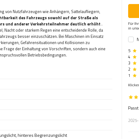
ung von Nutzfahrzeugen wie Anhängern, Sattelaufliegern,
chtbarkeit des Fahrzeugs sowohl auf der Straße als
Für Ih
rers und anderer Verkehrsteilnehmer deutlich erhöht
.
in un
el, Nacht oder starkem Regen eine entscheidende Rolle, da
 Fahrzeugs besser einzuschätzen. Bei Maschinen im Einsatz
N
rkierungen, Gefahrensituationen und Kollisionen zu
ne Frage der Einhaltung von Vorschriften, sondern auch eine
5
r anspruchsvollen Betriebsbedingungen.
4
3
2
1
Klicke
Passt
2025-
ngslicht
,
hinteres Begrenzungslicht