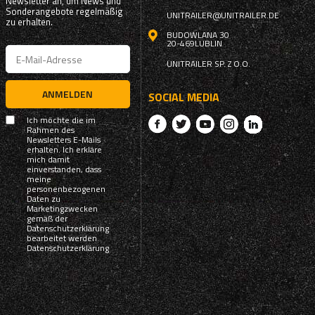
Newsletter an, um News und
Sonderangebote regelmäßig
UNITRAILER@UNITRAILER.DE
zu erhalten.
BUDOWLANA 30
20-469
LUBLIN
UNITRAILER SP. Z O.O.
ANMELDEN
SOCIAL MEDIA
Ich möchte die im
Rahmen des
Newsletters E-Mails
erhalten. Ich erkläre
mich damit
einverstanden, dass
meine
personenbezogenen
Daten zu
Marketingzwecken
gemäß der
Datenschutzerklärung
bearbeitet werden.
Datenschutzerklärung