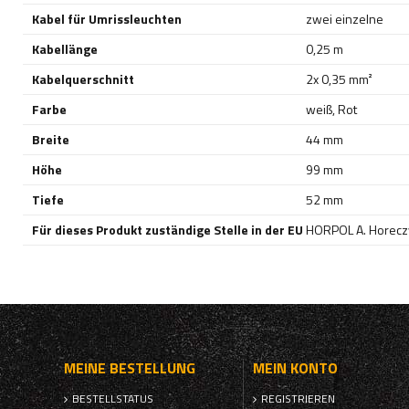
Kabel für Umrissleuchten
zwei einzelne
Kabellänge
0,25 m
Kabelquerschnitt
2x 0,35 mm²
Farbe
weiß
,
Rot
Breite
44 mm
Höhe
99 mm
Tiefe
52 mm
Für dieses Produkt zuständige Stelle in der EU
HORPOL A. Horeczy
MEINE BESTELLUNG
MEIN KONTO
BESTELLSTATUS
REGISTRIEREN