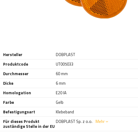
Hersteller
DOBPLAST
Produktcode
UT005033
Durchmesser
60 mm
Dicke
6 mm
Homologation
E20 IA
Farbe
Gelb
Befestigungsart
Klebeband
Für dieses Produkt
DOBPLAST Sp. z o.o.
Mehr
zuständige Stelle in der EU