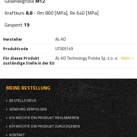
Gewindegröße
M12
Kraftkurs
8.8
- Rm 800 [MPa], Re 640 [MPa]
Gesperrt
19
Hersteller
AL-KO
Produktcode
UT005149
Für dieses Produkt
AL-KO Technology Polska Sp. z o. o.
Mehr
zuständige Stelle in der EU
MEINE BESTELLUNG
BESTELLSTATUS
SENDUNG VERFOLGEN
ICH MÖCHTE EIN PRODUKT REKLAMIEREN
ICH MÖCHTE EIN PRODUKT ZURÜCKGEBEN
KONTAKT