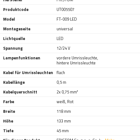
Produktcode
UT005507
Model
FT-009 LED
Montageseite
universal
Lichtquelle
LED
Spannung
12/24 V
Lampenfunktionen
vordere Umrissleuchte
,
hintere Umrissleuchte
Kabel für Umrissleuchten
flach
Kabellänge
0,5 m
Kabelquerschnitt
2x 0,75 mm²
Farbe
weiß
,
Rot
Breite
118 mm
Höhe
133 mm
Tiefe
45 mm