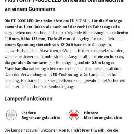
an einem Gummiarm
Die FT-009C LED Umrissleuchte
von FRISTOM ist
für die Montage
sowohl auf der linken als auch auf der rechten Fahrzeugseite
vorgesehen und zeichnet sich durch folgende Abmessungen aus:
Breite
118
mm, Höhe 133 mm, Tiefe 45 mm
.
Ausgelegt für einen Betrieb in
einem Spannungsbereich von 12-24 V
kann es in Anhängern,
landwirtschaftlichen Maschinen, LKWs und Trailern eingesetzt werden,
was seine Universalität unterstreicht. Ausgestattet mit
einem kurzen,
diagonalen Gummiarm
zur Befestigung und
ein 0,5 m langes
Flachbandkabel
ermöglichen eine einfache und schnelle Installation.
Dank der Verwendung von
LED-Technologie
Die Lampe bietet hohe
Leistung, Haltbarkeit und Energieeffizienz und gewährleistet Sicherheit
bei unterschiedlichen Straßenbedingungen.
Lampenfunktionen
vordere
Hintere
Begrenzungsleuchte
Markierungsleuchte
Die Lampe hat zwei Funktionen:
Konturlicht
Front (weiß)
,
die die