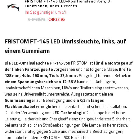
FRISTOM FT-145 LED-Positionsleuchten, 3
Funktionen, links + rechts
Im Set günstiger um 5%
CHF29.72
CHF27.95
FRISTOM FT-145 LED Umrissleuchte, links, auf
einem Gummiarm
Die LED-Umrissleuchte FT-145
von FRISTOM ist
für die Montage auf
der linken Fahrzeugseite
vorgesehen und hat folgende Maße:
Breite
128
mm, Höhe 190 mm, Tiefe 37,5 mm
.
Ausgelegt für einen Betrieb in
einem Spannungsbereich von 12-36 V
kann es in Anhängern,
landwirtschaftlichen Maschinen, LKWs und Trailern eingesetzt werden,
was seine Universalität unterstreicht. Ausgestattet mit
einem
Gummiausleger
zur Befestigung und
ein 0,3 m langes
Flachbandkabel
ermöglichen eine einfache und schnelle Installation.
Dank der Verwendung von
LED-Technologie
Die Lampe bietet hohe
Leistung, Haltbarkeit und Energieeffizienz und gewährleistet Sicherheit
bei unterschiedlichen Straßenbedingungen. Die Lampe ist hermetisch,
widerstandsfähig gegen Stöße und mechanische Beschädigungen;
kompatibel mit dem FRISTOM FT-500 Rücklicht.