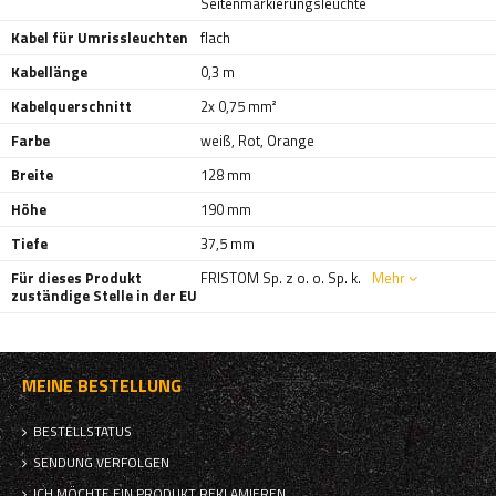
Seitenmarkierungsleuchte
Kabel für Umrissleuchten
flach
Kabellänge
0,3 m
Kabelquerschnitt
2x 0,75 mm²
Farbe
weiß
,
Rot
,
Orange
Breite
128 mm
Höhe
190 mm
Tiefe
37,5 mm
Für dieses Produkt
FRISTOM Sp. z o. o. Sp. k.
Mehr
zuständige Stelle in der EU
MEINE BESTELLUNG
BESTELLSTATUS
SENDUNG VERFOLGEN
ICH MÖCHTE EIN PRODUKT REKLAMIEREN