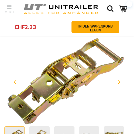
Zurück
Startseite
Ladungssicherung
Serviceteile und Zubehör f
CHF2.23
IN DEN WARENKORB
LEGEN