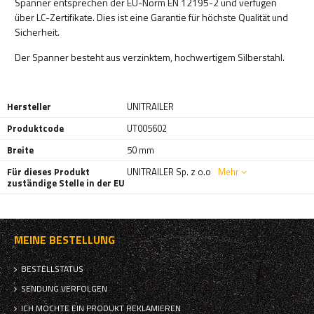
Spanner entsprechen der EU-Norm EN 12195-2 und verfügen
über LC-Zertifikate. Dies ist eine Garantie für höchste Qualität und
Sicherheit.
Der Spanner besteht aus verzinktem, hochwertigem Silberstahl.
Hersteller
UNITRAILER
Produktcode
UT005602
Breite
50 mm
Für dieses Produkt
UNITRAILER Sp. z o.o
Mehr
zuständige Stelle in der EU
MEINE BESTELLUNG
BESTELLSTATUS
SENDUNG VERFOLGEN
ICH MÖCHTE EIN PRODUKT REKLAMIEREN