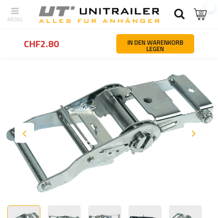
Zurück
Startseite
Ladungssicherung
Serviceteile und Zubehör f
CHF2.80
IN DEN WARENKORB
LEGEN