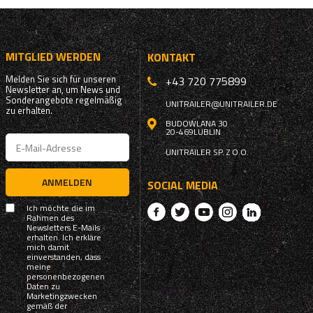
MITGLIED WERDEN
KONTAKT
Melden Sie sich für unseren
+43 720 775899
Newsletter an, um News und
Sonderangebote regelmäßig
UNITRAILER@UNITRAILER.DE
zu erhalten.
BUDOWLANA 30
20-469
LUBLIN
UNITRAILER SP. Z O.O.
ANMELDEN
SOCIAL MEDIA
Ich möchte die im
Rahmen des
Newsletters E-Mails
erhalten. Ich erkläre
mich damit
einverstanden, dass
meine
personenbezogenen
Daten zu
Marketingzwecken
gemäß der