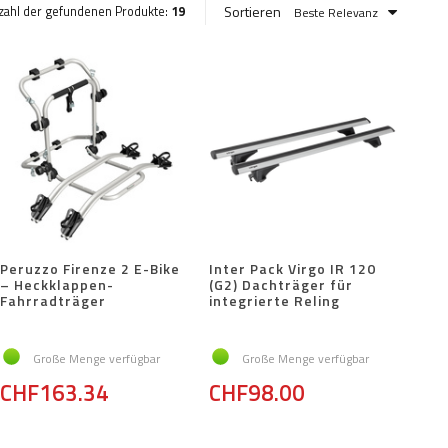
Sortieren
zahl der gefundenen Produkte:
19
Beste Relevanz
Peruzzo Firenze 2 E-Bike
Inter Pack Virgo IR 120
– Heckklappen-
(G2) Dachträger für
Fahrradträger
integrierte Reling
Große Menge verfügbar
Große Menge verfügbar
CHF163.34
CHF98.00