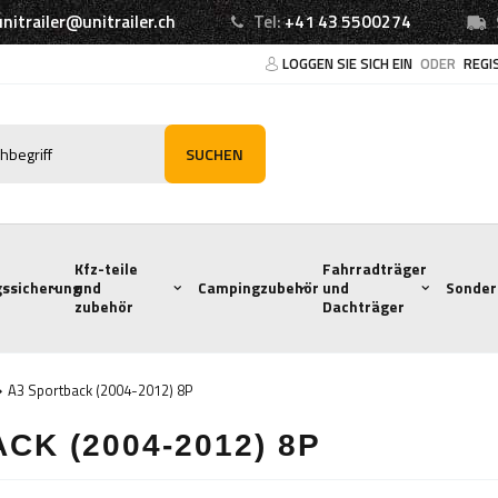
unitrailer@unitrailer.ch
Tel:
+41 43 5500274
LOGGEN SIE SICH EIN
ODER
REGI
SUCHEN
Kfz-teile
Fahrradträger
ssicherung
und
Campingzubehör
und
Sonder
zubehör
Dachträger
A3 Sportback (2004-2012) 8P
CK (2004-2012) 8P