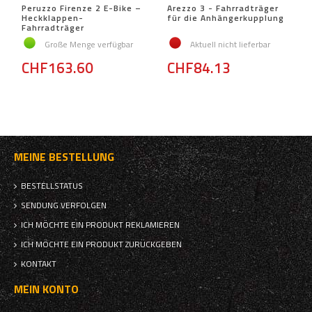
Peruzzo Firenze 2 E-Bike –
Arezzo 3 - Fahrradträger
Heckklappen-
für die Anhängerkupplung
Fahrradträger
Große Menge verfügbar
Aktuell nicht lieferbar
CHF163.60
CHF84.13
MEINE BESTELLUNG
BESTELLSTATUS
SENDUNG VERFOLGEN
ICH MÖCHTE EIN PRODUKT REKLAMIEREN
ICH MÖCHTE EIN PRODUKT ZURÜCKGEBEN
KONTAKT
MEIN KONTO