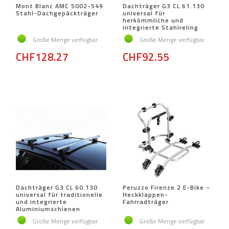
Mont Blanc AMC 5002-S49
Dachträger G3 CL 61.130
Stahl-Dachgepäckträger
universal für
herkömmliche und
integrierte Stahlreling
Große Menge verfügbar
Große Menge verfügbar
CHF128.27
CHF92.55
Dachträger G3 CL 60.130
Peruzzo Firenze 2 E-Bike –
universal für traditionelle
Heckklappen-
und integrierte
Fahrradträger
Aluminiumschienen
Große Menge verfügbar
Große Menge verfügbar