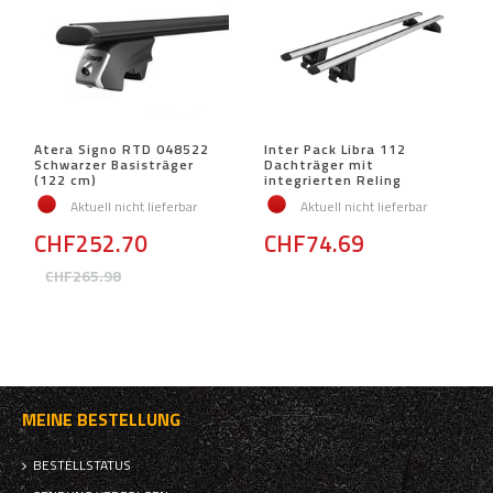
Atera Signo RTD 048522
Inter Pack Libra 112
Schwarzer Basisträger
Dachträger mit
(122 cm)
integrierten Reling
Aktuell nicht lieferbar
Aktuell nicht lieferbar
CHF252.70
CHF74.69
CHF265.98
MEINE BESTELLUNG
BESTELLSTATUS