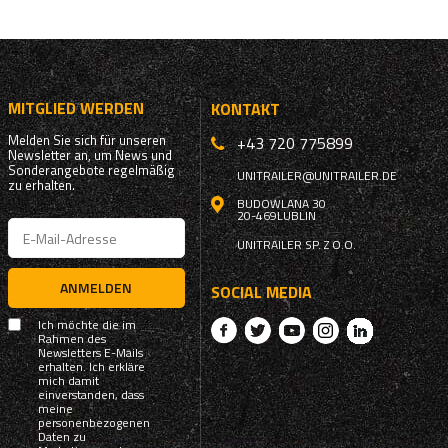
MITGLIED WERDEN
KONTAKT
Melden Sie sich für unseren
+43 720 775899
Newsletter an, um News und
Sonderangebote regelmäßig
UNITRAILER@UNITRAILER.DE
zu erhalten.
BUDOWLANA 30
20-469
LUBLIN
UNITRAILER SP. Z O.O.
ANMELDEN
SOCIAL MEDIA
Ich möchte die im
Rahmen des
Newsletters E-Mails
erhalten. Ich erkläre
mich damit
einverstanden, dass
meine
personenbezogenen
Daten zu