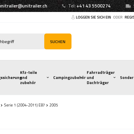
unitrailer@unitrailer.ch
Tel:
+41 43 5500274
LOGGEN SIE SICH EIN
ODER
REGI
SUCHEN
Kfz-teile
Fahrradträger
ssicherung
und
Campingzubehör
und
Sonder
zubehör
Dachträger
Serie 1 (2004-2011) E87
2005