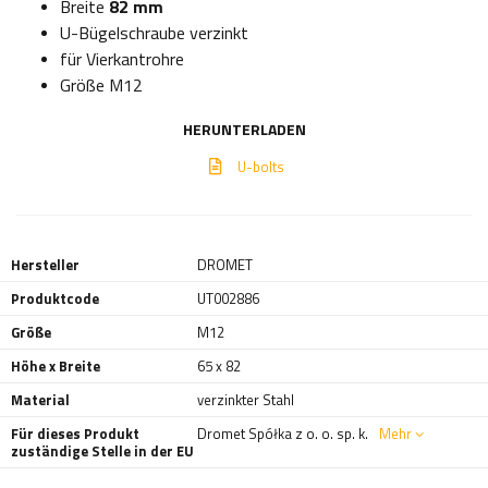
Breite
82 mm
U-Bügelschraube verzinkt
für Vierkantrohre
Größe M12
HERUNTERLADEN
U-bolts
Hersteller
DROMET
Produktcode
UT002886
Größe
M12
Höhe x Breite
65 x 82
Material
verzinkter Stahl
Für dieses Produkt
Dromet Spółka z o. o. sp. k.
Mehr
zuständige Stelle in der EU