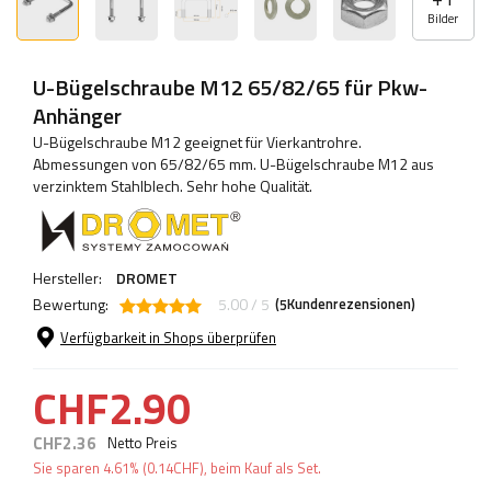
Bilder
U-Bügelschraube M12 65/82/65 für Pkw-
Anhänger
U-Bügelschraube M12 geeignet für Vierkantrohre.
Abmessungen von 65/82/65 mm. U-Bügelschraube M12 aus
verzinktem Stahlblech. Sehr hohe Qualität.
Hersteller:
DROMET
Bewertung:
5.00 / 5
(
Kundenrezensionen)
5
Verfügbarkeit in Shops überprüfen
CHF2.90
CHF2.36
Netto Preis
Sie sparen
4.61%
(
0.14
CHF
), beim Kauf als Set.