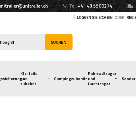
unitrailer@unitrailer.ch
Tel:
+41 43 5500274
LOGGEN SIE SICH EIN
ODER
REGI
SUCHEN
Kfz-teile
Fahrradträger
ssicherung
und
Campingzubehör
und
Sonder
zubehör
Dachträger