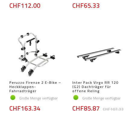
CHF112.00
CHF65.33
Peruzzo Firenze 2 E-Bike –
Inter Pack Virgo RR 120
Heckklappen-
(G2) Dachträger für
Fahrradträger
offene Reling
Große Menge verfügbar
Große Menge verfügbar
CHF163.34
CHF85.87
CHF107.33