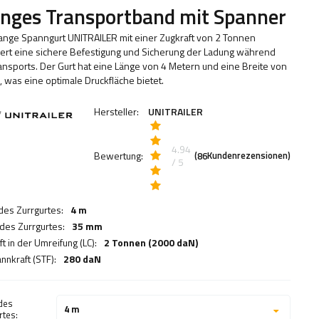
nges Transportband mit Spanner
ange Spanngurt UNITRAILER mit einer Zugkraft von 2 Tonnen
iert eine sichere Befestigung und Sicherung der Ladung während
ansports. Der Gurt hat eine Länge von 4 Metern und eine Breite von
 was eine optimale Druckfläche bietet.
Hersteller:
UNITRAILER
4.94
Bewertung:
(
Kundenrezensionen)
86
/ 5
des Zurrgurtes:
4 m
 des Zurrgurtes:
35 mm
t in der Umreifung (LC):
2 Tonnen (2000 daN)
nnkraft (STF):
280 daN
des
4 m
rtes: