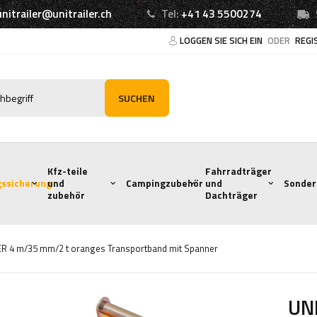
unitrailer@unitrailer.ch
Tel:
+41 43 5500274
LOGGEN SIE SICH EIN
ODER
REGI
SUCHEN
Kfz-teile
Fahrradträger
ssicherung
und
Campingzubehör
und
Sonder
zubehör
Dachträger
R 4 m/35 mm/2 t oranges Transportband mit Spanner
UN