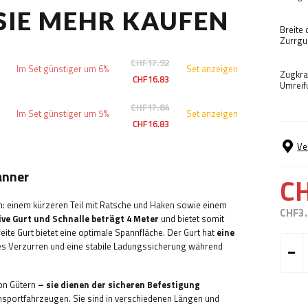
 SIE MEHR KAUFEN
Breite 
Zurrgu
CHF17.92
Im Set günstiger um 6%
Set anzeigen
Zugkraf
CHF16.83
Umreif
CHF17.84
Im Set günstiger um 5%
Set anzeigen
CHF16.83
Ve
anner
C
n: einem kürzeren Teil mit Ratsche und Haken sowie einem
CHF3
ive Gurt und Schnalle beträgt 4 Meter
und bietet somit
ite Gurt bietet eine optimale Spannfläche. Der Gurt hat
eine
es Verzurren und eine stabile Ladungssicherung während
von Gütern
– sie dienen der sicheren Befestigung
nsportfahrzeugen. Sie sind in verschiedenen Längen und