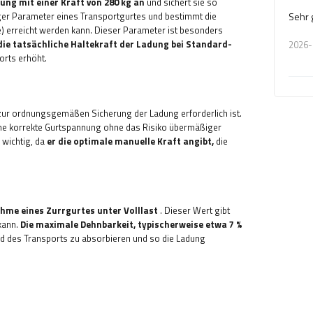
dung mit einer Kraft von 280 kg an
und sichert sie so
iger Parameter eines Transportgurtes und bestimmt die
Sehr 
) erreicht werden kann. Dieser Parameter ist besonders
die tatsächliche Haltekraft der Ladung bei Standard-
2026-
orts erhöht.
ie zur ordnungsgemäßen Sicherung der Ladung erforderlich ist.
ine korrekte Gurtspannung ohne das Risiko übermäßiger
 wichtig, da
er die optimale manuelle Kraft angibt,
die
hme eines Zurrgurtes unter Volllast
. Dieser Wert gibt
kann.
Die maximale Dehnbarkeit, typischerweise etwa 7 %
nd des Transports zu absorbieren und so die Ladung