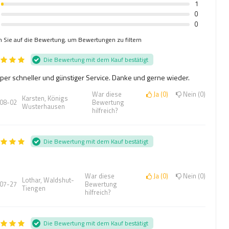
1
0
0
n Sie auf die Bewertung, um Bewertungen zu filtern
Die Bewertung mit dem Kauf bestätigt
uper schneller und günstiger Service. Danke und gerne wieder.
War diese
Ja
0
Nein
0
Karsten, Königs
08-02
Bewertung
Wusterhausen
hilfreich?
Die Bewertung mit dem Kauf bestätigt
War diese
Ja
0
Nein
0
Lothar, Waldshut-
07-27
Bewertung
Tiengen
hilfreich?
Die Bewertung mit dem Kauf bestätigt