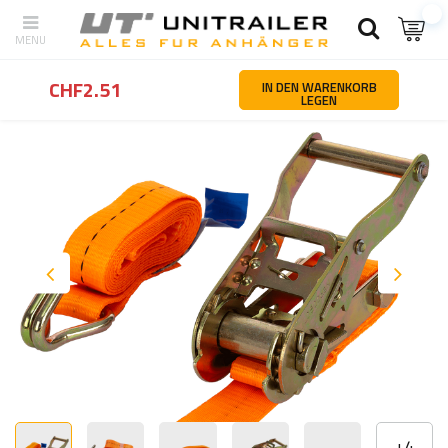
Zurück
Startseite
Ladungssicherung
Zurrgurte
UNITRAILER 2 
CHF2.51
IN DEN WARENKORB
LEGEN
+
4