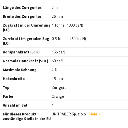
Länge des Zurrgurtes
2 m
Breite des Zurrgurtes
25 mm
Zugkraft in der Umreifung
1 Tonne (1000 daN)
(LC)
Zurrkraft im geraden Zug
0,5 Tonnen (500 daN)
(LC)
Vorspannkraft (STF)
165 daN
Normale Handkraft (SHF)
50 daN
Maximale Dehnung
7 %
Hakenbreite
15 mm
Typ
Zurrgurt
Farbe
Orange
Anzahl im Set
1
Für dieses Produkt
UNITRAILER Sp. z o.o
Mehr
zuständige Stelle in der EU