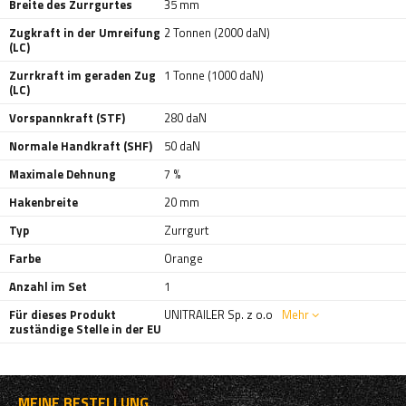
Breite des Zurrgurtes
35 mm
Zugkraft in der Umreifung
2 Tonnen (2000 daN)
(LC)
Zurrkraft im geraden Zug
1 Tonne (1000 daN)
(LC)
Vorspannkraft (STF)
280 daN
Normale Handkraft (SHF)
50 daN
Maximale Dehnung
7 %
Hakenbreite
20 mm
Typ
Zurrgurt
Farbe
Orange
Anzahl im Set
1
Für dieses Produkt
UNITRAILER Sp. z o.o
Mehr
zuständige Stelle in der EU
MEINE BESTELLUNG