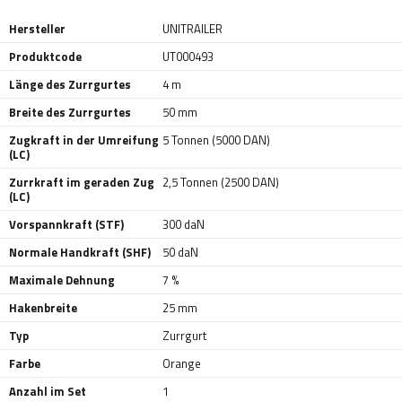
Hersteller
UNITRAILER
Produktcode
UT000493
Länge des Zurrgurtes
4 m
Breite des Zurrgurtes
50 mm
Zugkraft in der Umreifung
5 Tonnen (5000 DAN)
(LC)
Zurrkraft im geraden Zug
2,5 Tonnen (2500 DAN)
(LC)
Vorspannkraft (STF)
300 daN
Normale Handkraft (SHF)
50 daN
Maximale Dehnung
7 %
Hakenbreite
25 mm
Typ
Zurrgurt
Farbe
Orange
Anzahl im Set
1