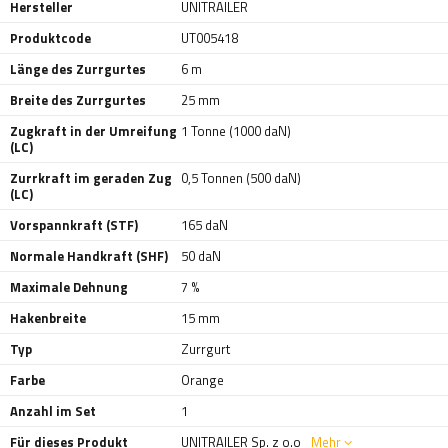
Hersteller
UNITRAILER
Produktcode
UT005418
Länge des Zurrgurtes
6 m
Breite des Zurrgurtes
25 mm
Zugkraft in der Umreifung
1 Tonne (1000 daN)
(LC)
Zurrkraft im geraden Zug
0,5 Tonnen (500 daN)
(LC)
Vorspannkraft (STF)
165 daN
Normale Handkraft (SHF)
50 daN
Maximale Dehnung
7 %
Hakenbreite
15 mm
Typ
Zurrgurt
Farbe
Orange
Anzahl im Set
1
Für dieses Produkt
UNITRAILER Sp. z o.o
Mehr